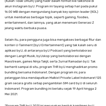
(Kuliah Tidak Umum) yang hadir dalam format live talkshow di
akun Instagram by.U. Program ini tayang setiap hari pada pukul
16.00 WIB dengan mengundang banyak key opinion leader (KOL)
untuk membahas berbagai topik, seperti gaming, foodies,
entertainment, dan lainnya, yang akan menemani Generasi Z
jelang waktu berbuka puasa.
Selain itu, para pengguna juga bisa mengakses berbagai fitur dan
konten U-Tainment (by.U Entertainment) yang tak kalah seru di
aplikasi by.U, di antaranya by.U Podcast yang berkolaborasi
dengan Langit Musik, by.Uskop yang berkolaborasi dengan
Maxstream, games Ninja Takjil, serta Jurnal Ramadan by.U. Tak
berhenti sampai di situ, program THR by.U menghadirkan promo
bundling bersama Indomaret. Dengan program ini, para
pelanggan bisa mendapatkan Malkist Private Label Indomaret 125
gram secara gratis setiap pengambilan SIM card by.U di seluruh
Indomaret. Program bundling ini berlaku sejak 19 April hingga 2
Mei 2021.
“Program THR by.U 2021 ini merupakan bentuk komitmen by.U