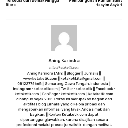
Tersedia dari Demak Hingga
Pembangunan Rumah Sakit
Blora
Hasyim Asy’ari
Aning Karindra
http://ketaketik.com
Aning Karindra (Alin) || Blogger || Jurnalis ||
www.ketaketik.com || ketaketikita@gmail.com ||
08122776668 || Semarang, Jawa Tengah, Indonesia ||
Instagram : ketaketikcom || Twitter : ketaketik || Facebook :
ketaketikcom || FanPage : ketaketikcom || Ketaketik.com
dibangun sejak 2015. Portal ini merupakan bagian dari
aktifitas blog jurnalis yang dikelola pribadi dan
mengabarkan informasi yang layak Anda simak dan
bagikan. || Konten Ketaketik.com dapat
dipertanggungjawabkan, karena disajikan secara
profesional melalui proses jurnalistik, dengan melihat,