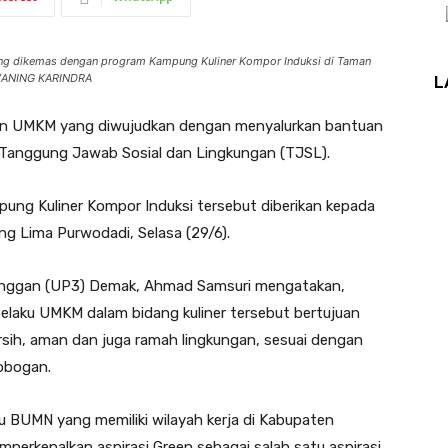
 dikemas dengan program Kampung Kuliner Kompor Induksi di Taman
ST/ANING KARINDRA
L
n UMKM yang diwujudkan dengan menyalurkan bantuan
m Tanggung Jawab Sosial dan Lingkungan (TJSL).
ng Kuliner Kompor Induksi tersebut diberikan kepada
g Lima Purwodadi, Selasa (29/6).
anggan (UP3) Demak, Ahmad Samsuri mengatakan,
laku UMKM dalam bidang kuliner tersebut bertujuan
rsih, aman dan juga ramah lingkungan, sesuai dengan
obogan.
u BUMN yang memiliki wilayah kerja di Kabupaten
erkenalkan aspirasi Green sebagai salah satu aspirasi