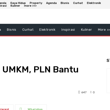
anda
Gaya Hidup
Property
Agenda
Bisnis
Curhat
Elektronik
irasi
Kuliner
more >>>
a
Bisnis
Curhat
Elektronik
Inspirasi
Kuliner
More >>
S
 UMKM, PLN Bantu
647
0
nterest
WhatsApp