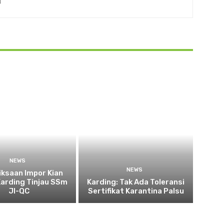
NEWS
NEWS
ksaan Impor Kian
Karding Tinjau SSm
Karding: Tak Ada Toleransi
JI-QC
Sertifikat Karantina Palsu