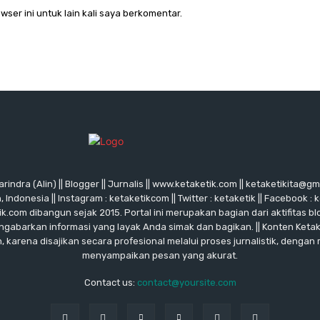
wser ini untuk lain kali saya berkomentar.
rindra (Alin) || Blogger || Jurnalis || www.ketaketik.com || ketaketikita@g
ndonesia || Instagram : ketaketikcom || Twitter : ketaketik || Facebook : 
ik.com dibangun sejak 2015. Portal ini merupakan bagian dari aktifitas blo
ngabarkan informasi yang layak Anda simak dan bagikan. || Konten Keta
karena disajikan secara profesional melalui proses jurnalistik, dengan
menyampaikan pesan yang akurat.
Contact us:
contact@yoursite.com