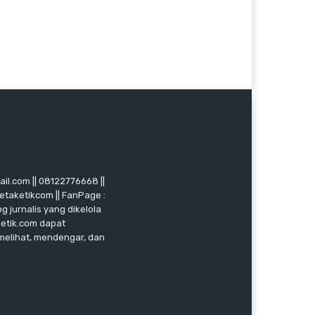
mail.com || 08122776668 ||
ketaketikcom || FanPage :
g jurnalis yang dikelola
ketik.com dapat
 melihat, mendengar, dan