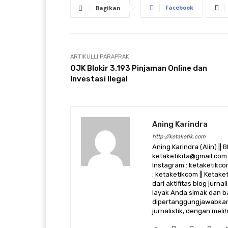
Facebook
Bagikan
ARTIKULLI PARAPRAK
OJK Blokir 3.193 Pinjaman Online dan
Investasi Ilegal
Aning Karindra
http://ketaketik.com
Aning Karindra (Alin) || B
ketaketikita@gmail.com 
Instagram : ketaketikcom
: ketaketikcom || Ketak
dari aktifitas blog jurn
layak Anda simak dan ba
dipertanggungjawabkan,
jurnalistik, dengan mel