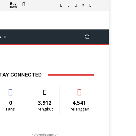
Buy
now
>
TAY CONNECTED
0
3,912
4,541
Fans
Pengikut
Pelanggan
- Advertisement -