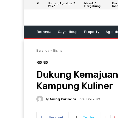
Jumat, Agustus 7,
Masuk /
Ber
C
2026
Bergabung
Insp
Beranda
Gaya Hidup
Property
Agend
Beranda
Bisnis
BISNIS
Dukung Kemajuan
Kampung Kuliner
By
Aning Karindra
30 Juni 2021
Facebook
Twitter
Pi