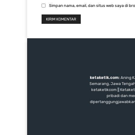
Simpan nama, email, dan situs web saya di bro
ketaketik.com:
Aning Ka
Semarang, Jawa Tengah, I
ketaketikcom || Ketaket
pribadi dan me
dipertanggungjawabkan, 