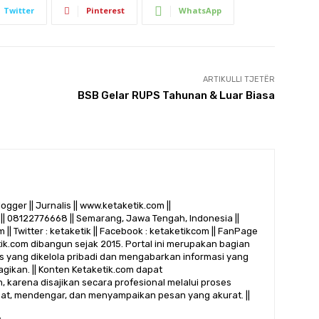
Twitter
Pinterest
WhatsApp
ARTIKULLI TJETËR
BSB Gelar RUPS Tahunan & Luar Biasa
logger || Jurnalis || www.ketaketik.com ||
|| 08122776668 || Semarang, Jawa Tengah, Indonesia ||
 || Twitter : ketaketik || Facebook : ketaketikcom || FanPage
etik.com dibangun sejak 2015. Portal ini merupakan bagian
alis yang dikelola pribadi dan mengabarkan informasi yang
gikan. || Konten Ketaketik.com dapat
 karena disajikan secara profesional melalui proses
ihat, mendengar, dan menyampaikan pesan yang akurat. ||