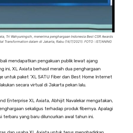
a, Tri Wahyuningsih, menerima penghargaan Indonesia Best CSR Awards
tal Transformation dalam di Jakarta, Rabu (14/7/2021). FOTO : IST/ANING
bali mendapatkan pengakuan publik lewat ajang
g ini, XL Axiata berhasil meraih dua penghargaan
age untuk paket ‘XL SATU Fiber dan Best Home Internet
ukan secara virtual di Jakarta pekan lalu.
and Enterprise XL Axiata, Abhijit Navalekar mengatakan,
enghargaan sekaligus terhadap produk fibernya. Apalagi
terbaru yang baru diluncurkan awal tahun ini.
keras dan usaha XL Axiata untuk terus menghadirkan