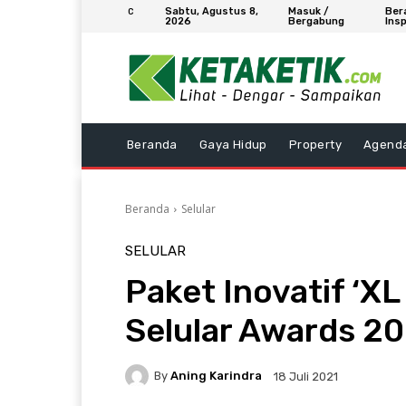
Sabtu, Agustus 8,
Masuk /
Ber
C
2026
Bergabung
Insp
Beranda
Gaya Hidup
Property
Agend
Beranda
Selular
SELULAR
Paket Inovatif ‘XL
Selular Awards 2
By
Aning Karindra
18 Juli 2021