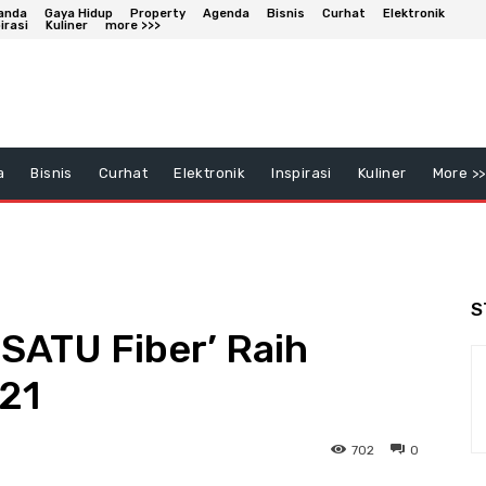
anda
Gaya Hidup
Property
Agenda
Bisnis
Curhat
Elektronik
irasi
Kuliner
more >>>
a
Bisnis
Curhat
Elektronik
Inspirasi
Kuliner
More >>
S
 SATU Fiber’ Raih
021
702
0