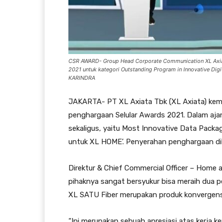
CSR AWARD- Group Head Corporate Communication XL Axiat
2021 untuk kategori Outstanding Program in Innovative Digi
KARINDRA
JAKARTA- PT XL Axiata Tbk (XL Axiata) kem
penghargaan Selular Awards 2021. Dalam ajan
sekaligus, yaitu Most Innovative Data Pack
untuk XL HOME’. Penyerahan penghargaan dilak
Direktur & Chief Commercial Officer – Home 
pihaknya sangat bersyukur bisa meraih dua p
XL SATU Fiber merupakan produk konvergensi 
“Ini merupakan sebuah apresiasi atas kerja 