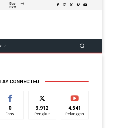
Buy
now
>
TAY CONNECTED
0
3,912
4,541
Fans
Pengikut
Pelanggan