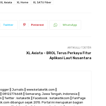
XL Axiata
XL Home
XL SATU Fiber
Twitter
Pinterest
WhatsApp
ARTIKULLI TJETËR
XL Axiata – BROL Terus Perkaya Fitur
Aplikasi Laut Nusantara
logger || Jurnalis || www.ketaketik.com ||
|| 08122776668 || Semarang, Jawa Tengah, Indonesia ||
 || Twitter : ketaketik || Facebook : ketaketikcom || FanPage
etik.com dibangun sejak 2015. Portal ini merupakan bagian