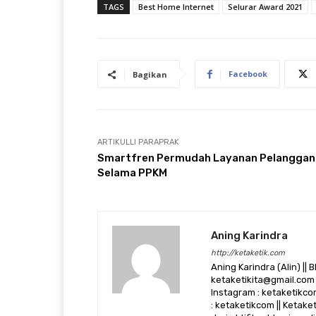
TAGS
Best Home Internet
Selurar Award 2021
Facebook
Bagikan
ARTIKULLI PARAPRAK
Smartfren Permudah Layanan Pelanggan
Selama PPKM
Aning Karindra
http://ketaketik.com
Aning Karindra (Alin) || B
ketaketikita@gmail.com 
Instagram : ketaketikcom
: ketaketikcom || Ketak