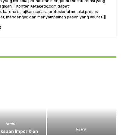
alis yang dikelola pribadi dan mengabarkan informasi yang
gikan. || Konten Ketaketik.com dapat
 karena disajikan secara profesional melalui proses
ihat, mendengar, dan menyampaikan pesan yang akurat. ||
NEWS
NEWS
ksaan Impor Kian