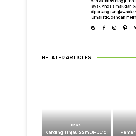
dari aktifitas blog jurn
layak Anda simak dan ba
dipertanggungjawabkan,
jurnalistik, dengan mel
RELATED ARTICLES
NEWS
Karding Tinjau SSm JI-QC di
Pemeri