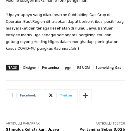
volume oksigen maksimal 18 Ton/ pengiriman.
“Upaya-upaya yang dilaksanakan Subholding Gas Grup di
Operaion East Region diharapkan dapat berkontribusi positif bagi
masyarakat dan tenaga kesehatan di Pulau Jawa. Bantuan
oksigen medis juga sebagai semangat Energizing You dan
gotong royong Holding Migas dalam menghadapi peningkatan
kasus COVID-19,” pungkas Rachmat.(aln)
TAGS
Oksigen
Pertamina
pgn
RS UGM
Subholding Gas
Facebook
Twitter
ARTIKULLI PARAPRAK
ARTIKULLI TJETËR
Stimulus Kelistrikan, Upaya
Pertamina Sebar 8.026