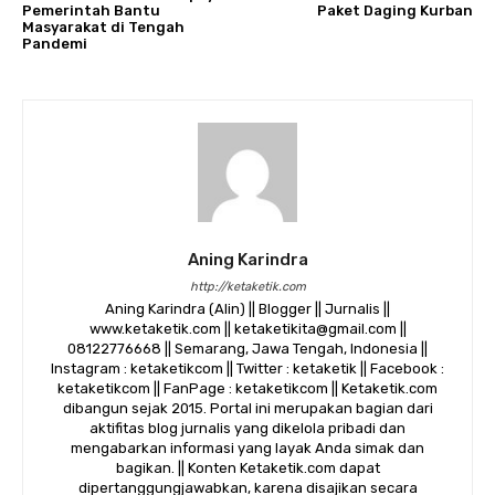
Pemerintah Bantu
Paket Daging Kurban
Masyarakat di Tengah
Pandemi
Aning Karindra
http://ketaketik.com
Aning Karindra (Alin) || Blogger || Jurnalis ||
www.ketaketik.com || ketaketikita@gmail.com ||
08122776668 || Semarang, Jawa Tengah, Indonesia ||
Instagram : ketaketikcom || Twitter : ketaketik || Facebook :
ketaketikcom || FanPage : ketaketikcom || Ketaketik.com
dibangun sejak 2015. Portal ini merupakan bagian dari
aktifitas blog jurnalis yang dikelola pribadi dan
mengabarkan informasi yang layak Anda simak dan
bagikan. || Konten Ketaketik.com dapat
dipertanggungjawabkan, karena disajikan secara