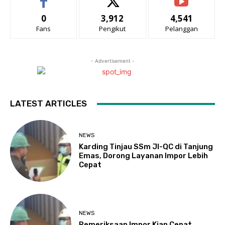
0
3,912
4,541
Fans
Pengikut
Pelanggan
- Advertisement -
LATEST ARTICLES
NEWS
Karding Tinjau SSm JI-QC di Tanjung
Emas, Dorong Layanan Impor Lebih
Cepat
NEWS
Pemeriksaan Impor Kian Cepat,