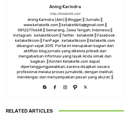
Aning Karindra
http://ketaketik.com
Aning Karindra (Alin) || Blogger || Jurnalis ||
www.ketaketik.com || ketaketikita@gmail.com ||
08122776668 || Semarang, Jawa Tengah, Indonesia ||
Instagram : ketaketikcom || Twitter : ketaketik || Facebook :
ketaketikcom || FanPage : ketaketikcom || Ketaketik.com
dibangun sejak 2015. Portal ini merupakan bagian dari
aktifitas blog jurnalis yang dikelola pribadi dan
mengabarkan informasi yang layak Anda simak dan
bagikan. || Konten Ketaketik.com dapat
dipertanggungjawabkan, karena disajikan secara
profesional melalui proses jurnalistik, dengan melihat,
mendengar, dan menyampaikan pesan yang akurat. ||
RELATED ARTICLES