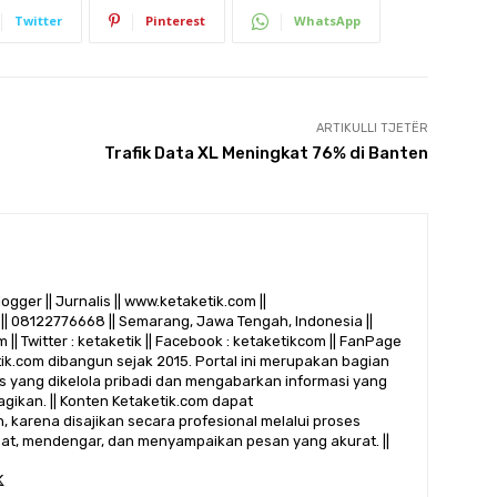
Twitter
Pinterest
WhatsApp
ARTIKULLI TJETËR
Trafik Data XL Meningkat 76% di Banten
logger || Jurnalis || www.ketaketik.com ||
|| 08122776668 || Semarang, Jawa Tengah, Indonesia ||
 || Twitter : ketaketik || Facebook : ketaketikcom || FanPage
etik.com dibangun sejak 2015. Portal ini merupakan bagian
alis yang dikelola pribadi dan mengabarkan informasi yang
gikan. || Konten Ketaketik.com dapat
 karena disajikan secara profesional melalui proses
ihat, mendengar, dan menyampaikan pesan yang akurat. ||