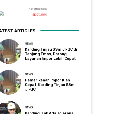
- Advertisement -
ATEST ARTICLES
NEWS
Karding Tinjau SSm JI-QC di
Tanjung Emas, Dorong
Layanan Impor Lebih Cepat
NEWS
Pemeriksaan Impor Kian
Cepat, Karding Tinjau SSm
JI-QC
NEWS
Karding: Tak Ada Toleransi