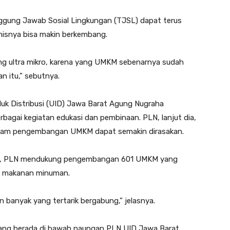
nggung Jawab Sosial Lingkungan (TJSL) dapat terus
nisnya bisa makin berkembang.
ng ultra mikro, karena yang UMKM sebenarnya sudah
n itu,” sebutnya.
duk Distribusi (UID) Jawa Barat Agung Nugraha
gai kegiatan edukasi dan pembinaan. PLN, lanjut dia,
alam pengembangan UMKM dapat semakin dirasakan.
at, PLN mendukung pengembangan 601 UMKM yang
an makanan minuman.
 banyak yang tertarik bergabung,” jelasnya.
ang berada di bawah naungan PLN UID Jawa Barat