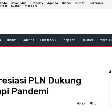
anda
Gaya Hidup
Property
Agenda
Bisnis
Curhat
Elektronik
pirasi
Kuliner
more >>>
a
Bisnis
Curhat
Elektronik
Inspirasi
Kuliner
More >>
S
esiasi PLN Dukung
pi Pandemi
671
0