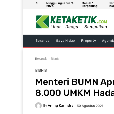
Minggu, Agustus 9,
Masuk /
Ber
C
2026
Bergabung
Ins
Beranda
Gaya Hidup
Property
Agend
Beranda
Bisnis
BISNIS
Menteri BUMN Apr
8.000 UMKM Hada
By
Aning Karindra
30 Agustus 2021