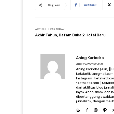
Facebook
Bagikan
ARTIKULLI PARAPRAK
Akhir Tahun, Dafam Buka 2 Hotel Baru
Aning Karindra
http://ketaketik.com
Aning Karindra (Alin) || B
ketaketikita@gmail.com 
Instagram : ketaketikcom
: ketaketikcom || Ketak
dari aktifitas blog jurn
layak Anda simak dan ba
dipertanggungjawabkan,
jurnalistik, dengan mel