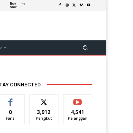
Buy
now
>
TAY CONNECTED
0
3,912
4,541
Fans
Pengikut
Pelanggan