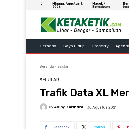
Minggu, Agustus 9,
Masuk /
Ber
C
2026
Bergabung
Ins
Beranda
Gaya Hidup
Property
Agend
Beranda
Selular
SELULAR
Trafik Data XL Me
By
Aning Karindra
30 Agustus 2021
Facebook
Twitter
P