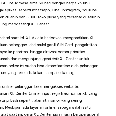
7 GB untuk masa aktif 30 hari dengan harga 25 ribu.
i aplikasi seperti Whatsapp, Line, Instagram, Youtube
leh di lebih dari 5.000 toko pulsa yang tersebar di seluruh
sung mendatangi XL Center.
demi saat ini, XL Axiata berinovasi menghadirkan XL
uan pelanggan, dari mulai ganti SIM Card, pengaktifan
yar ke prioritas, hingga aktivasi nomor prioritas.
rumah dan mengunjungi gerai fisik XL Center untuk
nan online ini sudah bisa dimanfaatkan oleh pelanggan
an yang terus dilakukan sampai sekarang.
 online, pelanggan bisa mengakses website:
yanan XL Center Online, input registrasi nomor XL yang
a pribadi seperti : alamat, nomor yang sering
an. Meskipun ada layanan online, sebagai salah satu
rat saat ini, gerai XL Center juga masih beroperasional