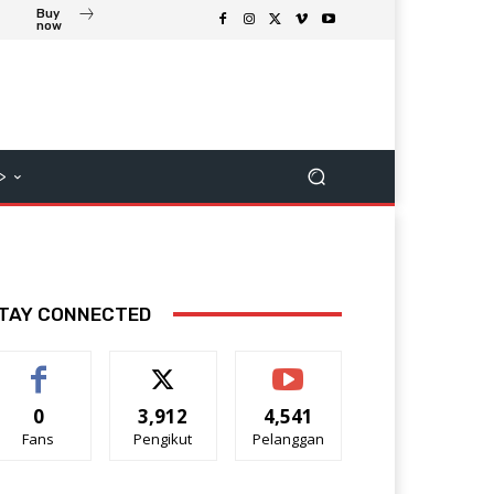
Buy
now
>
TAY CONNECTED
0
3,912
4,541
Fans
Pengikut
Pelanggan