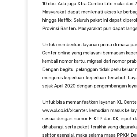
10 ribu. Ada juga Xtra Combo Lite mulai dari 
Masyarakat dapat menikmati akses ke berbaga
hingga Netflix. Seluruh paket ini dapat dipero
Provinsi Banten. Masyarakat pun dapat lang
Untuk memberikan layanan prima di masa pan
Center online yang melayani bermacam keperl
kembali nomor kartu, migrasi dari nomor praba
Dengan begitu, pelanggan tidak perlu keluar 
mengurus keperluan-keperluan tersebut. Laya
sejak April 2020 dengan pengembangan layan
Untuk bisa memanfaatkan layanan XL Center
www.xl.co.id/xlcenter, kemudian masuk ke la
sesuai dengan nomor E-KTP dan KK, input dat
dihubungi, serta paket terakhir yang digunak
sektor esensial, maka selama masa PPKM Daru