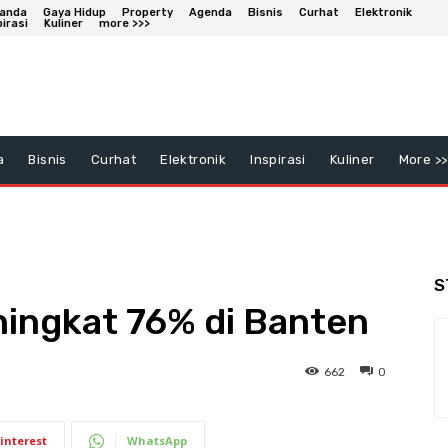
anda
Gaya Hidup
Property
Agenda
Bisnis
Curhat
Elektronik
pirasi
Kuliner
more >>>
a
Bisnis
Curhat
Elektronik
Inspirasi
Kuliner
More >>
S
ningkat 76% di Banten
662
0
interest
WhatsApp