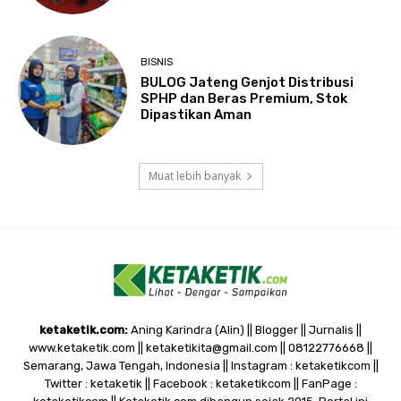
BISNIS
BULOG Jateng Genjot Distribusi
SPHP dan Beras Premium, Stok
Dipastikan Aman
Muat lebih banyak
ketaketik.com:
Aning Karindra (Alin) || Blogger || Jurnalis ||
www.ketaketik.com || ketaketikita@gmail.com || 08122776668 ||
Semarang, Jawa Tengah, Indonesia || Instagram : ketaketikcom ||
Twitter : ketaketik || Facebook : ketaketikcom || FanPage :