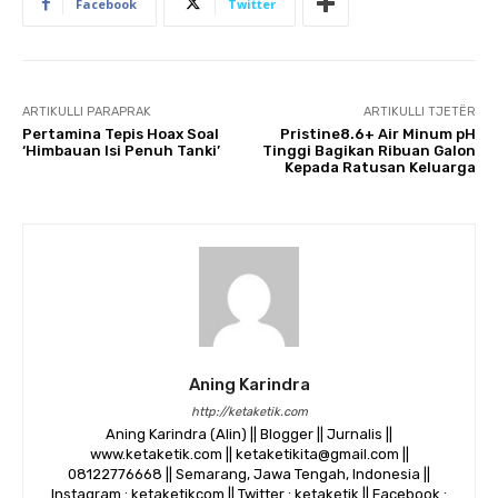
Facebook
Twitter
ARTIKULLI PARAPRAK
ARTIKULLI TJETËR
Pertamina Tepis Hoax Soal
Pristine8.6+ Air Minum pH
‘Himbauan Isi Penuh Tanki’
Tinggi Bagikan Ribuan Galon
Kepada Ratusan Keluarga
Aning Karindra
http://ketaketik.com
Aning Karindra (Alin) || Blogger || Jurnalis ||
www.ketaketik.com || ketaketikita@gmail.com ||
08122776668 || Semarang, Jawa Tengah, Indonesia ||
Instagram : ketaketikcom || Twitter : ketaketik || Facebook :