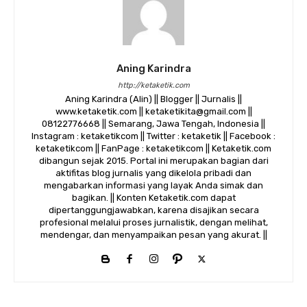
Aning Karindra
http://ketaketik.com
Aning Karindra (Alin) || Blogger || Jurnalis ||
www.ketaketik.com || ketaketikita@gmail.com ||
08122776668 || Semarang, Jawa Tengah, Indonesia ||
Instagram : ketaketikcom || Twitter : ketaketik || Facebook :
ketaketikcom || FanPage : ketaketikcom || Ketaketik.com
dibangun sejak 2015. Portal ini merupakan bagian dari
aktifitas blog jurnalis yang dikelola pribadi dan
mengabarkan informasi yang layak Anda simak dan
bagikan. || Konten Ketaketik.com dapat
dipertanggungjawabkan, karena disajikan secara
profesional melalui proses jurnalistik, dengan melihat,
mendengar, dan menyampaikan pesan yang akurat. ||