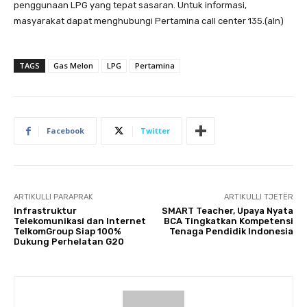
penggunaan LPG yang tepat sasaran. Untuk informasi,
masyarakat dapat menghubungi Pertamina call center 135.(aln)
TAGS
Gas Melon
LPG
Pertamina
Facebook
Twitter
ARTIKULLI PARAPRAK
ARTIKULLI TJETËR
Infrastruktur
SMART Teacher, Upaya Nyata
Telekomunikasi dan Internet
BCA Tingkatkan Kompetensi
TelkomGroup Siap 100%
Tenaga Pendidik Indonesia
Dukung Perhelatan G20