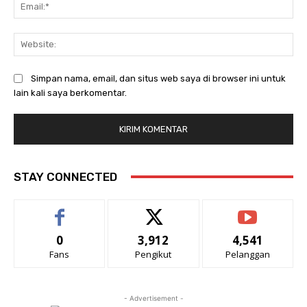
Ema
Web
Simpan nama, email, dan situs web saya di browser ini untuk
lain kali saya berkomentar.
STAY CONNECTED
0
3,912
4,541
Fans
Pengikut
Pelanggan
- Advertisement -