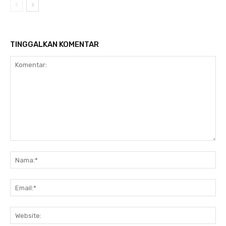
TINGGALKAN KOMENTAR
Komentar:
Na
Ema
Web