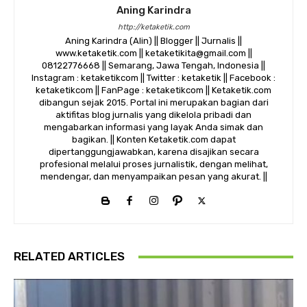
Aning Karindra
http://ketaketik.com
Aning Karindra (Alin) || Blogger || Jurnalis ||
www.ketaketik.com || ketaketikita@gmail.com ||
08122776668 || Semarang, Jawa Tengah, Indonesia ||
Instagram : ketaketikcom || Twitter : ketaketik || Facebook :
ketaketikcom || FanPage : ketaketikcom || Ketaketik.com
dibangun sejak 2015. Portal ini merupakan bagian dari
aktifitas blog jurnalis yang dikelola pribadi dan
mengabarkan informasi yang layak Anda simak dan
bagikan. || Konten Ketaketik.com dapat
dipertanggungjawabkan, karena disajikan secara
profesional melalui proses jurnalistik, dengan melihat,
mendengar, dan menyampaikan pesan yang akurat. ||
RELATED ARTICLES