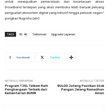
untuk mewujudkan pemerataan dan kesetaraan akses
broadband terdepan yang akan membuka lebih banyak peluang
penguatan ekosistem digital yang inklusif hingga pelosok negeri,”
pungkas Nugroho.(aln)
TAGS
3G. 4G
Telkomsel
Upgrade Layanan
Facebook
Twitter
ARTIKULLI PARAPRAK
ARTIKULLI TJETËR
Program TJSL Telkom Raih
BULOG Jateng Pastikan Stok
Penghargaan Terbaik dari
Pangan Jelang Ramadhan
Kementerian BUMN
Aman