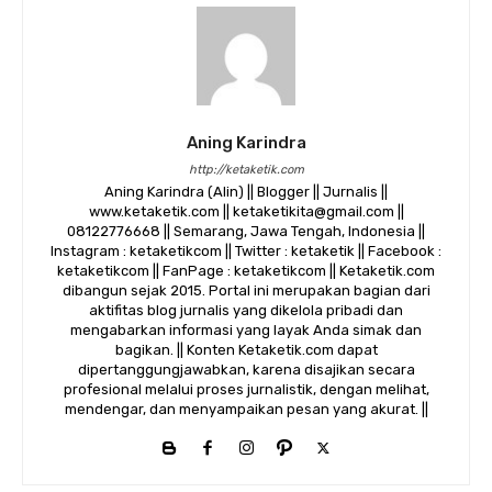
Aning Karindra
http://ketaketik.com
Aning Karindra (Alin) || Blogger || Jurnalis ||
www.ketaketik.com || ketaketikita@gmail.com ||
08122776668 || Semarang, Jawa Tengah, Indonesia ||
Instagram : ketaketikcom || Twitter : ketaketik || Facebook :
ketaketikcom || FanPage : ketaketikcom || Ketaketik.com
dibangun sejak 2015. Portal ini merupakan bagian dari
aktifitas blog jurnalis yang dikelola pribadi dan
mengabarkan informasi yang layak Anda simak dan
bagikan. || Konten Ketaketik.com dapat
dipertanggungjawabkan, karena disajikan secara
profesional melalui proses jurnalistik, dengan melihat,
mendengar, dan menyampaikan pesan yang akurat. ||