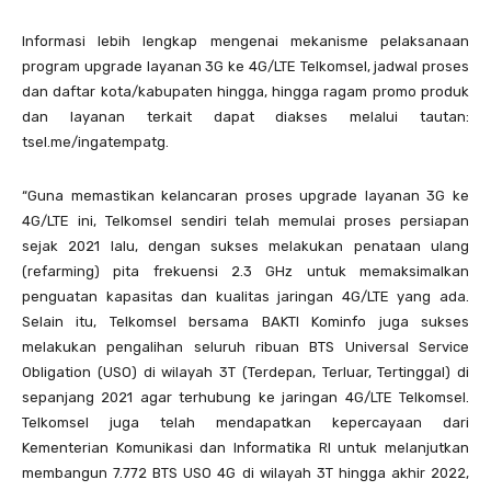
Informasi lebih lengkap mengenai mekanisme pelaksanaan
program upgrade layanan 3G ke 4G/LTE Telkomsel, jadwal proses
dan daftar kota/kabupaten hingga, hingga ragam promo produk
dan layanan terkait dapat diakses melalui tautan:
tsel.me/ingatempatg.
“Guna memastikan kelancaran proses upgrade layanan 3G ke
4G/LTE ini, Telkomsel sendiri telah memulai proses persiapan
sejak 2021 lalu, dengan sukses melakukan penataan ulang
(refarming) pita frekuensi 2.3 GHz untuk memaksimalkan
penguatan kapasitas dan kualitas jaringan 4G/LTE yang ada.
Selain itu, Telkomsel bersama BAKTI Kominfo juga sukses
melakukan pengalihan seluruh ribuan BTS Universal Service
Obligation (USO) di wilayah 3T (Terdepan, Terluar, Tertinggal) di
sepanjang 2021 agar terhubung ke jaringan 4G/LTE Telkomsel.
Telkomsel juga telah mendapatkan kepercayaan dari
Kementerian Komunikasi dan Informatika RI untuk melanjutkan
membangun 7.772 BTS USO 4G di wilayah 3T hingga akhir 2022,