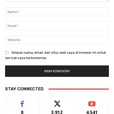
Komentar:
Na
Ema
Web
Simpan nama, email, dan situs web saya di browser ini untuk
lain kali saya berkomentar.
STAY CONNECTED
0
3,912
4,541