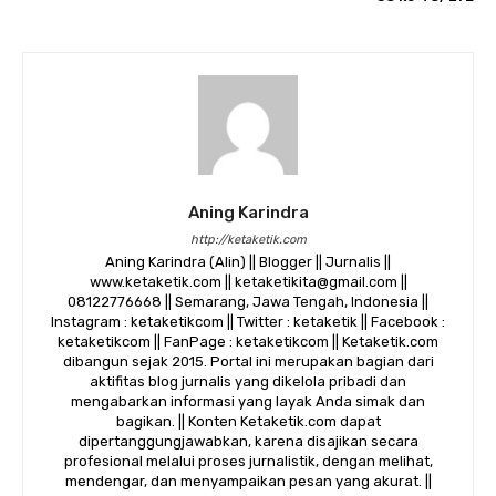
Aning Karindra
http://ketaketik.com
Aning Karindra (Alin) || Blogger || Jurnalis ||
www.ketaketik.com || ketaketikita@gmail.com ||
08122776668 || Semarang, Jawa Tengah, Indonesia ||
Instagram : ketaketikcom || Twitter : ketaketik || Facebook :
ketaketikcom || FanPage : ketaketikcom || Ketaketik.com
dibangun sejak 2015. Portal ini merupakan bagian dari
aktifitas blog jurnalis yang dikelola pribadi dan
mengabarkan informasi yang layak Anda simak dan
bagikan. || Konten Ketaketik.com dapat
dipertanggungjawabkan, karena disajikan secara
profesional melalui proses jurnalistik, dengan melihat,
mendengar, dan menyampaikan pesan yang akurat. ||