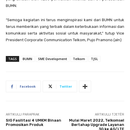
BUMN.
“Semoga kegiatan ini terus menginspirasi kami dari BUMN untuk
terus memberikan yang terbaik dalam keterbukaan informasi dan
komunikasi serta aktivitas sosial untuk masyarakat,” tutup Vice
President Corporate Communication Telkom, Pujo Pramono.(aln)
TAGS
BUMN
SME Development
Telkom
TJSL
Facebook
Twitter
ARTIKULLI PARAPRAK
ARTIKULLI TJETËR
SIG Fasilitasi 4 UMKM Binaan
Mulai Maret 2022, Telkomsel
Promosikan Produk
Bertahap Upgrade Layanan
3G ke 4G/LTE