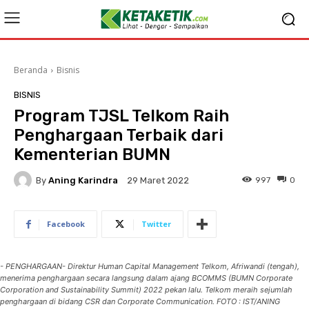
Beranda
Bisnis
BISNIS
Program TJSL Telkom Raih
Penghargaan Terbaik dari
Kementerian BUMN
By
Aning Karindra
997
0
29 Maret 2022
Facebook
Twitter
- PENGHARGAAN- Direktur Human Capital Management Telkom, Afriwandi (tengah),
menerima penghargaan secara langsung dalam ajang BCOMMS (BUMN Corporate
Corporation and Sustainability Summit) 2022 pekan lalu. Telkom meraih sejumlah
penghargaan di bidang CSR dan Corporate Communication. FOTO : IST/ANING