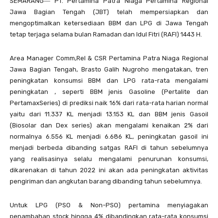
SEMARANG― PT. Pertamina Patra Niaga Pertamina Regional
Jawa Bagian Tengah (JBT) telah mempersiapkan dan
mengoptimalkan ketersediaan BBM dan LPG di Jawa Tengah
tetap terjaga selama bulan Ramadan dan Idul Fitri (RAFI) 1443 H.
Area Manager Comm,Rel & CSR Pertamina Patra Niaga Regional
Jawa Bagian Tengah, Brasto Galih Nugroho mengatakan, tren
peningkatan konsumsi BBM dan LPG rata-rata mengalami
peningkatan , seperti BBM jenis Gasoline (Pertalite dan
PertamaxSeries) di prediksi naik 16% dari rata-rata harian normal
yaitu dari 11.337 KL menjadi 13.153 KL dan BBM jenis Gasoil
(Biosolar dan Dex series) akan mengalami kenaikan 2% dari
normalnya 6.556 KL menjadi 6.686 KL, peningkatan gasoil ini
menjadi berbeda dibanding satgas RAFI di tahun sebelumnya
yang realisasinya selalu mengalami penurunan konsumsi,
dikarenakan di tahun 2022 ini akan ada peningkatan aktivitas
pengiriman dan angkutan barang dibanding tahun sebelumnya.
Untuk LPG (PSO & Non-PSO) pertamina menyiagakan
penambahan stock hingga 4% dibandingkan rata-rata konsumsi