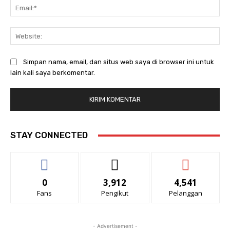
Ema
Web
Simpan nama, email, dan situs web saya di browser ini untuk
lain kali saya berkomentar.
STAY CONNECTED
0
3,912
4,541
Fans
Pengikut
Pelanggan
- Advertisement -