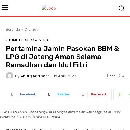
Beranda
Otomotif
OTOMOTIF
SERBA-SERBI
Pertamina Jamin Pasokan BBM &
LPG di Jateng Aman Selama
Ramadhan dan Idul Fitri
By
Aning Karindra
665
0
15 April 2022
Facebook
Twitter
Pinterest
- PASOKAN AMAN- Mobil tangki BBM tengah antri melakukan pengisian di TBBM
Pertamina. FOTO : IST/ANING KARINDRA