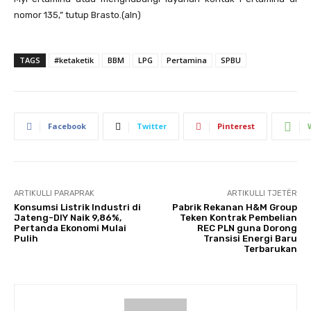
nomor 135,” tutup Brasto.(aln)
TAGS
#ketaketik
BBM
LPG
Pertamina
SPBU
Facebook
Twitter
Pinterest
ARTIKULLI PARAPRAK
ARTIKULLI TJETËR
Konsumsi Listrik Industri di
Pabrik Rekanan H&M Group
Jateng-DIY Naik 9,86%,
Teken Kontrak Pembelian
Pertanda Ekonomi Mulai
REC PLN guna Dorong
Pulih
Transisi Energi Baru
Terbarukan