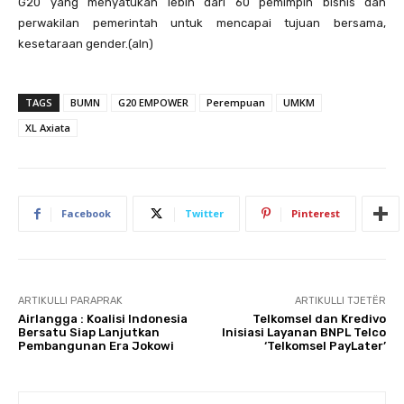
G20 yang menyatukan lebih dari 60 pemimpin bisnis dan
perwakilan pemerintah untuk mencapai tujuan bersama,
kesetaraan gender.(aln)
TAGS
BUMN
G20 EMPOWER
Perempuan
UMKM
XL Axiata
Facebook
Twitter
Pinterest
ARTIKULLI PARAPRAK
ARTIKULLI TJETËR
Airlangga : Koalisi Indonesia
Telkomsel dan Kredivo
Bersatu Siap Lanjutkan
Inisiasi Layanan BNPL Telco
Pembangunan Era Jokowi
‘Telkomsel PayLater’