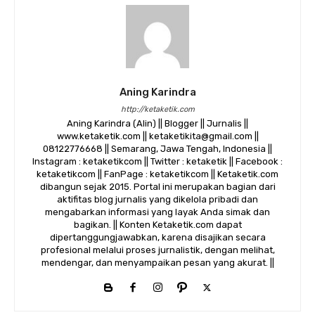
Aning Karindra
http://ketaketik.com
Aning Karindra (Alin) || Blogger || Jurnalis ||
www.ketaketik.com || ketaketikita@gmail.com ||
08122776668 || Semarang, Jawa Tengah, Indonesia ||
Instagram : ketaketikcom || Twitter : ketaketik || Facebook :
ketaketikcom || FanPage : ketaketikcom || Ketaketik.com
dibangun sejak 2015. Portal ini merupakan bagian dari
aktifitas blog jurnalis yang dikelola pribadi dan
mengabarkan informasi yang layak Anda simak dan
bagikan. || Konten Ketaketik.com dapat
dipertanggungjawabkan, karena disajikan secara
profesional melalui proses jurnalistik, dengan melihat,
mendengar, dan menyampaikan pesan yang akurat. ||