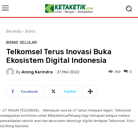
Beranda
Bisnis
BISNIS
SELULAR
Telkomsel Terus Inovasi Buka
Ekosistem Digital Indonesia
By
Aning Karindra
769
0
27 Mei 2022
Facebook
Twitter
- 27 TAHUN TELKOMSEL - Memasuki usia ke-27 tahun melayani negeri, Telkomsel
menegaskan komitmen untuk #BukaSemuaPeluang bagi kemajuan bangsa melalui
pemanfaatan seluruh aset dan ekosistem teknologi digital terdepan Telkomsel. Foto :
Ist/Aning Karindra