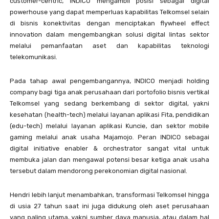
customer-centric, INDICO mengambil posisi sebagai digital
powerhouse yang dapat memperluas kapabilitas Telkomsel selain
di bisnis konektivitas dengan menciptakan flywheel effect
innovation dalam mengembangkan solusi digital lintas sektor
melalui pemanfaatan aset dan kapabilitas teknologi
telekomunikasi.
Pada tahap awal pengembangannya, INDICO menjadi holding
company bagi tiga anak perusahaan dari portofolio bisnis vertikal
Telkomsel yang sedang berkembang di sektor digital, yakni
kesehatan (health-tech) melalui layanan aplikasi Fita, pendidikan
(edu-tech) melalui layanan aplikasi Kuncie, dan sektor mobile
gaming melalui anak usaha Majamojo. Peran INDICO sebagai
digital initiative enabler & orchestrator sangat vital untuk
membuka jalan dan mengawal potensi besar ketiga anak usaha
tersebut dalam mendorong perekonomian digital nasional.
Hendri lebih lanjut menambahkan, transformasi Telkomsel hingga
di usia 27 tahun saat ini juga didukung oleh aset perusahaan
yang paling utama, yakni sumber daya manusia, atau dalam hal