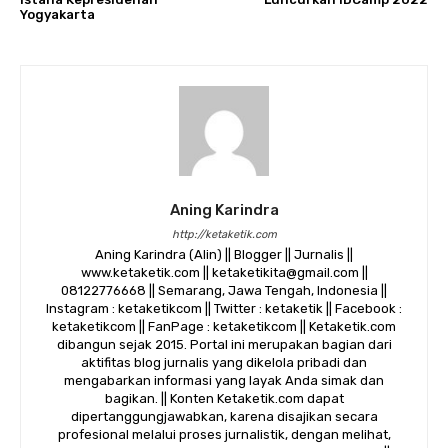
Yogyakarta
Aning Karindra
http://ketaketik.com
Aning Karindra (Alin) || Blogger || Jurnalis ||
www.ketaketik.com || ketaketikita@gmail.com ||
08122776668 || Semarang, Jawa Tengah, Indonesia ||
Instagram : ketaketikcom || Twitter : ketaketik || Facebook :
ketaketikcom || FanPage : ketaketikcom || Ketaketik.com
dibangun sejak 2015. Portal ini merupakan bagian dari
aktifitas blog jurnalis yang dikelola pribadi dan
mengabarkan informasi yang layak Anda simak dan
bagikan. || Konten Ketaketik.com dapat
dipertanggungjawabkan, karena disajikan secara
profesional melalui proses jurnalistik, dengan melihat,