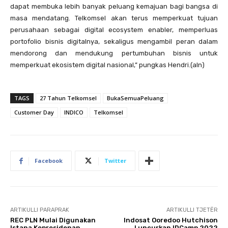
dapat membuka lebih banyak peluang kemajuan bagi bangsa di
masa mendatang. Telkomsel akan terus memperkuat tujuan
perusahaan sebagai digital ecosystem enabler, memperluas
portofolio bisnis digitalnya, sekaligus mengambil peran dalam
mendorong dan mendukung pertumbuhan bisnis untuk
memperkuat ekosistem digital nasional,” pungkas Hendri.(aln)
TAGS
27 Tahun Telkomsel
BukaSemuaPeluang
Customer Day
INDICO
Telkomsel
Facebook
Twitter
ARTIKULLI PARAPRAK
ARTIKULLI TJETËR
REC PLN Mulai Digunakan
Indosat Ooredoo Hutchison
Istana Kepresidenan
Luncurkan IDCamp 2022