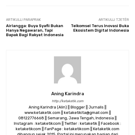
ARTIKULLI PARAPRAK
ARTIKULLI TJETËR
Airlangga: Buya Syafii Bukan
Telkomsel Terus Inovasi Buka
Hanya Negawaran, Tapi
Ekosistem Digital Indonesia
Bapak Bagi Rakyat Indonesia
Aning Karindra
http://ketaketik.com
Aning Karindra (Alin) || Blogger || Jurnalis ||
www.ketaketik.com || ketaketikita@gmail.com ||
08122776668 || Semarang, Jawa Tengah, Indonesia ||
Instagram : ketaketikcom || Twitter : ketaketik || Facebook :
ketaketikcom || FanPage : ketaketikcom || Ketaketik.com
dibangun sejak 2015. Portal ini merupakan bagian dari