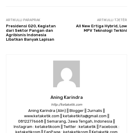
ARTIKULLI PARAPRAK
ARTIKULLI TJETËR
Presidensi G20, Kegiatan
All New Ertiga Hybrid, Low
dari Sektor Pangan dan
MPV Teknologi Terkini
Agribisnis Indonesia
Libatkan Banyak Lapisan
Aning Karindra
http://ketaketik.com
Aning Karindra (Alin) || Blogger || Jurnalis ||
www.ketaketik.com || ketaketikita@gmail.com ||
08122776668 || Semarang, Jawa Tengah, Indonesia ||
Instagram : ketaketikcom || Twitter : ketaketik || Facebook :
ketaketikcom || FanPage : ketaketikcom || Ketaketik.com