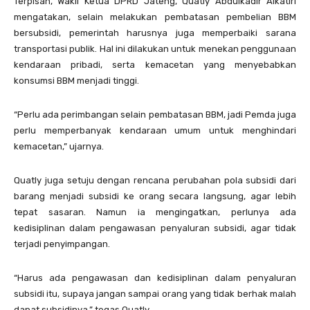
Terpisah, Wakil Ketua DPRD Jateng, Quatly Abdulkadir Alkatiri
mengatakan, selain melakukan pembatasan pembelian BBM
bersubsidi, pemerintah harusnya juga memperbaiki sarana
transportasi publik. Hal ini dilakukan untuk menekan penggunaan
kendaraan pribadi, serta kemacetan yang menyebabkan
konsumsi BBM menjadi tinggi.
“Perlu ada perimbangan selain pembatasan BBM, jadi Pemda juga
perlu memperbanyak kendaraan umum untuk menghindari
kemacetan,” ujarnya.
Quatly juga setuju dengan rencana perubahan pola subsidi dari
barang menjadi subsidi ke orang secara langsung, agar lebih
tepat sasaran. Namun ia mengingatkan, perlunya ada
kedisiplinan dalam pengawasan penyaluran subsidi, agar tidak
terjadi penyimpangan.
“Harus ada pengawasan dan kedisiplinan dalam penyaluran
subsidi itu, supaya jangan sampai orang yang tidak berhak malah
dapat subsidinya,” tegas Quatly.