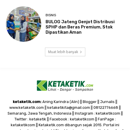
BISNIS
BULOG Jateng Genjot Distribusi
SPHP dan Beras Premium, Stok
Dipastikan Aman
Muat lebih banyak
ketaketik.com:
Aning Karindra (Alin) || Blogger || Jurnalis ||
www.ketaketik.com || ketaketikita@gmail.com || 08122776668 ||
Semarang, Jawa Tengah, Indonesia || Instagram : ketaketikcom ||
Twitter : ketaketik || Facebook : ketaketikcom || FanPage :
ketaketikcom || Ketaketik.com dibangun sejak 2015. Portal ini