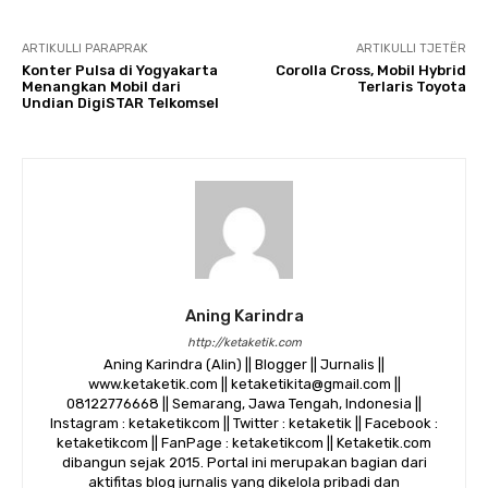
ARTIKULLI PARAPRAK
ARTIKULLI TJETËR
Konter Pulsa di Yogyakarta
Corolla Cross, Mobil Hybrid
Menangkan Mobil dari
Terlaris Toyota
Undian DigiSTAR Telkomsel
Aning Karindra
http://ketaketik.com
Aning Karindra (Alin) || Blogger || Jurnalis ||
www.ketaketik.com || ketaketikita@gmail.com ||
08122776668 || Semarang, Jawa Tengah, Indonesia ||
Instagram : ketaketikcom || Twitter : ketaketik || Facebook :
ketaketikcom || FanPage : ketaketikcom || Ketaketik.com
dibangun sejak 2015. Portal ini merupakan bagian dari
aktifitas blog jurnalis yang dikelola pribadi dan