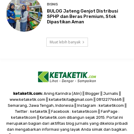
BISNIS
BULOG Jateng Genjot Distribusi
SPHP dan Beras Premium, Stok
Dipastikan Aman
Muat lebih banyak
ketaketik.com:
Aning Karindra (Alin) || Blogger || Jurnalis ||
www.ketaketik.com || ketaketikita@gmail.com || 08122776668 ||
Semarang, Jawa Tengah, Indonesia || Instagram : ketaketikcom ||
Twitter : ketaketik || Facebook : ketaketikcom || FanPage :
ketaketikcom || Ketaketik.com dibangun sejak 2015. Portal ini
merupakan bagian dari aktifitas blog jurnalis yang dikelola pribadi
dan mengabarkan informasi yang layak Anda simak dan bagikan.