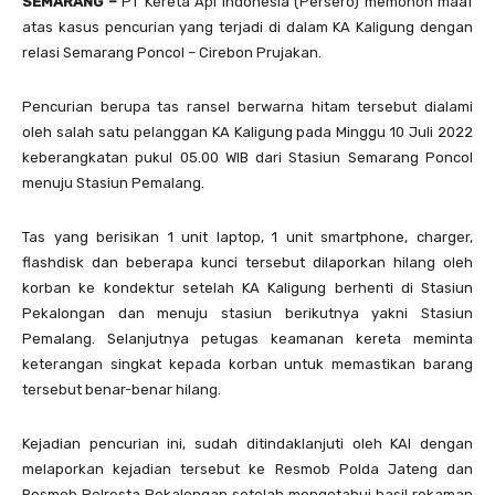
SEMARANG –
PT Kereta Api Indonesia (Persero) memohon maaf
atas kasus pencurian yang terjadi di dalam KA Kaligung dengan
relasi Semarang Poncol – Cirebon Prujakan.
Pencurian berupa tas ransel berwarna hitam tersebut dialami
oleh salah satu pelanggan KA Kaligung pada Minggu 10 Juli 2022
keberangkatan pukul 05.00 WIB dari Stasiun Semarang Poncol
menuju Stasiun Pemalang.
Tas yang berisikan 1 unit laptop, 1 unit smartphone, charger,
flashdisk dan beberapa kunci tersebut dilaporkan hilang oleh
korban ke kondektur setelah KA Kaligung berhenti di Stasiun
Pekalongan dan menuju stasiun berikutnya yakni Stasiun
Pemalang. Selanjutnya petugas keamanan kereta meminta
keterangan singkat kepada korban untuk memastikan barang
tersebut benar-benar hilang.
Kejadian pencurian ini, sudah ditindaklanjuti oleh KAI dengan
melaporkan kejadian tersebut ke Resmob Polda Jateng dan
Resmob Polresta Pekalongan setelah mengetahui hasil rekaman