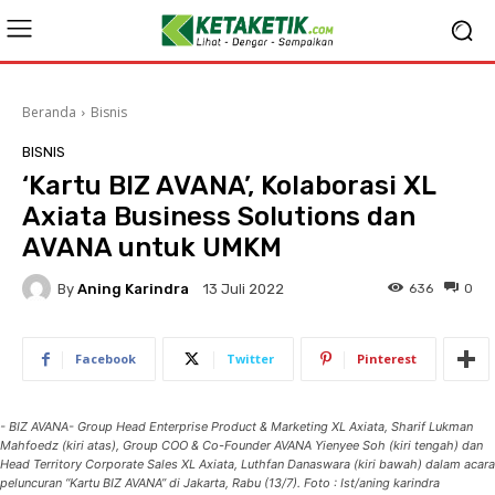
Beranda
Bisnis
BISNIS
‘Kartu BIZ AVANA’, Kolaborasi XL
Axiata Business Solutions dan
AVANA untuk UMKM
By
Aning Karindra
636
0
13 Juli 2022
Facebook
Twitter
Pinterest
- BIZ AVANA- Group Head Enterprise Product & Marketing XL Axiata, Sharif Lukman
Mahfoedz (kiri atas), Group COO & Co-Founder AVANA Yienyee Soh (kiri tengah) dan
Head Territory Corporate Sales XL Axiata, Luthfan Danaswara (kiri bawah) dalam acara
peluncuran “Kartu BIZ AVANA” di Jakarta, Rabu (13/7). Foto : Ist/aning karindra