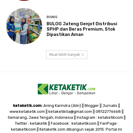
BISNIS
BULOG Jateng Genjot Distribusi
SPHP dan Beras Premium, Stok
Dipastikan Aman
Muat lebih banyak
ketaketik.com:
Aning Karindra (Alin) || Blogger || Jurnalis ||
www.ketaketik.com || ketaketikita@gmail.com || 08122776668 ||
Semarang, Jawa Tengah, Indonesia || Instagram : ketaketikcom ||
Twitter : ketaketik || Facebook : ketaketikcom || FanPage :
ketaketikcom || Ketaketik.com dibangun sejak 2015. Portal ini