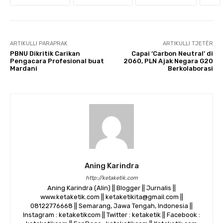
ARTIKULLI PARAPRAK
ARTIKULLI TJETËR
PBNU Dikritik Carikan
Capai ‘Carbon Neutral’ di
Pengacara Profesional buat
2060, PLN Ajak Negara G20
Mardani
Berkolaborasi
Aning Karindra
http://ketaketik.com
Aning Karindra (Alin) || Blogger || Jurnalis ||
www.ketaketik.com || ketaketikita@gmail.com ||
08122776668 || Semarang, Jawa Tengah, Indonesia ||
Instagram : ketaketikcom || Twitter : ketaketik || Facebook :