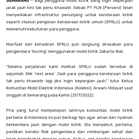
SEMARANG
– Bagi pengguna mobil listrik yang ingin bepergian
jarak jauh kini tak perlu khawatir. Sebab PT PLN (Persero) telah
menyediakan infrastruktur penunjang untuk kendaraan listrik
seperti stasiun pengisian kendaraan listrik umum (SPKLU) untuk
memenuhi kebutuhan para pengguna.
Manfaat dari kehadiran SPKLU pun langsung dirasakan para
pengendara ‘touring’ menggunakan mobil listrik Jakarta-Bali.
“Selama perjalanan kami melihat SPKLU sudah tersebar di
sejumlah titik ‘rest area’. Jadi para pengguna kendaraan listrik
tak perlu khawatir lagi jika ingin bepergian jauh,” tutur Ketua
Komunitas Mobil Elektrik Indonesia (Koleksi), Arwani Hidayat saat
singgah di Semarang pada Kamis (21/7/2022).
Pria yang turut mempelopori lahirnya komunitas mobil listrik
pertama di Indonesia ini pun berbagi tips agar aman dan nyaman
berkendara jauh dengan mobil listrik. Dia menyebut, pertama,
pastikan kondisi fisik pengendara dan rombongan sehat dan
telah beristirahat dengan cukup. Kedua, cek kondisi kendaraan