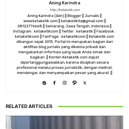
Aning Karindra
http://ketaketik.com
Aning Karindra (Alin) || Blogger || Jurnalis ||
www.ketaketik.com || ketaketikita@gmail.com ||
08122776668 || Semarang, Jawa Tengah, Indonesia ||
Instagram : ketaketikcom || Twitter : ketaketik || Facebook :
ketaketikcom || FanPage : ketaketikcom || Ketaketik.com
dibangun sejak 2015. Portal ini merupakan bagian dari
aktifitas blog jurnalis yang dikelola pribadi dan
mengabarkan informasi yang layak Anda simak dan
bagikan. || Konten Ketaketik.com dapat
dipertanggungjawabkan, karena disajikan secara
profesional melalui proses jurnalistik, dengan melihat,
mendengar, dan menyampaikan pesan yang akurat. ||
RELATED ARTICLES