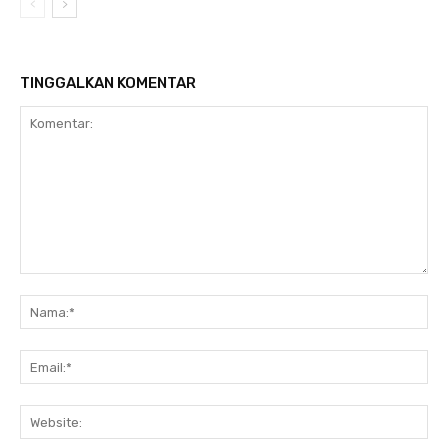
TINGGALKAN KOMENTAR
Komentar:
Na
Ema
Web