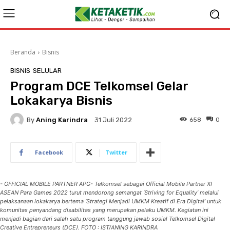
Beranda
Bisnis
BISNIS
SELULAR
Program DCE Telkomsel Gelar
Lokakarya Bisnis
By
Aning Karindra
658
0
31 Juli 2022
Facebook
Twitter
- OFFICIAL MOBILE PARTNER APG- Telkomsel sebagai Official Mobile Partner XI
ASEAN Para Games 2022 turut mendorong semangat ‘Striving for Equality’ melalui
pelaksanaan lokakarya bertema ‘Strategi Menjadi UMKM Kreatif di Era Digital’ untuk
komunitas penyandang disabilitas yang merupakan pelaku UMKM. Kegiatan ini
menjadi bagian dari salah satu program tanggung jawab sosial Telkomsel Digital
Creative Entrepreneurs (DCE). FOTO : IST/ANING KARINDRA