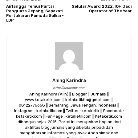
ARTIKULLI PARAPRAK
ARTIKULLI TJETËR
Airlangga Temui Partai
Selular Award 2022, IOH Jadi
Penguasa Jepang, Sepakati
Operator of The Year
Pertukaran Pemuda Golkar-
LDP
Aning Karindra
http://ketaketik.com
Aning Karindra (Alin) || Blogger || Jurnalis ||
www.ketaketik.com || ketaketikita@gmail.com ||
08122776668 || Semarang, Jawa Tengah, Indonesia ||
Instagram : ketaketikcom || Twitter : ketaketik || Facebook :
ketaketikcom || FanPage : ketaketikcom || Ketaketik.com
dibangun sejak 2015. Portal ini merupakan bagian dari
aktifitas blog jurnalis yang dikelola pribadi dan
mengabarkan informasi yang layak Anda simak dan