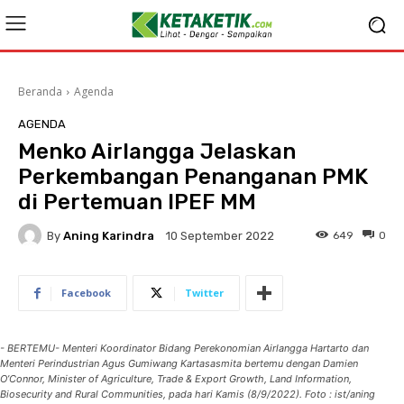
Beranda
Agenda
AGENDA
Menko Airlangga Jelaskan
Perkembangan Penanganan PMK
di Pertemuan IPEF MM
By
Aning Karindra
649
0
10 September 2022
Facebook
Twitter
- BERTEMU- Menteri Koordinator Bidang Perekonomian Airlangga Hartarto dan
Menteri Perindustrian Agus Gumiwang Kartasasmita bertemu dengan Damien
O’Connor, Minister of Agriculture, Trade & Export Growth, Land Information,
Biosecurity and Rural Communities, pada hari Kamis (8/9/2022). Foto : ist/aning