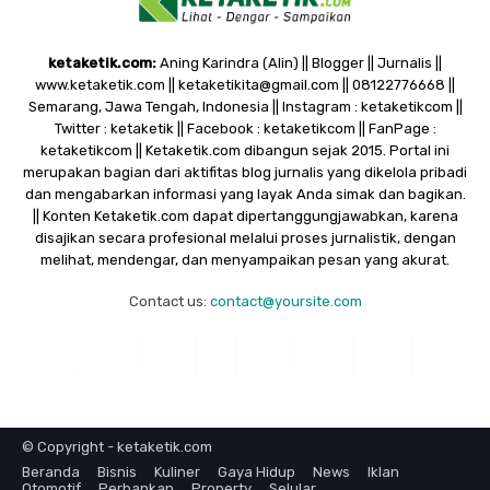
ketaketik.com:
Aning Karindra (Alin) || Blogger || Jurnalis ||
www.ketaketik.com || ketaketikita@gmail.com || 08122776668 ||
Semarang, Jawa Tengah, Indonesia || Instagram : ketaketikcom ||
Twitter : ketaketik || Facebook : ketaketikcom || FanPage :
ketaketikcom || Ketaketik.com dibangun sejak 2015. Portal ini
merupakan bagian dari aktifitas blog jurnalis yang dikelola pribadi
dan mengabarkan informasi yang layak Anda simak dan bagikan.
|| Konten Ketaketik.com dapat dipertanggungjawabkan, karena
disajikan secara profesional melalui proses jurnalistik, dengan
melihat, mendengar, dan menyampaikan pesan yang akurat.
Contact us:
contact@yoursite.com
© Copyright - ketaketik.com
Beranda
Bisnis
Kuliner
Gaya Hidup
News
Iklan
Otomotif
Perbankan
Property
Selular