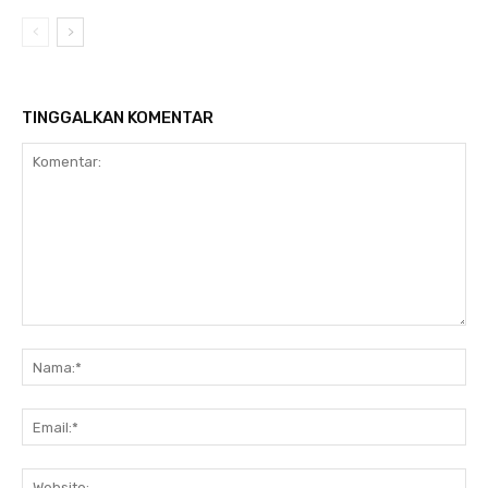
TINGGALKAN KOMENTAR
Komentar:
Na
Ema
Web