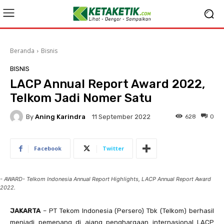
Beranda
Bisnis
BISNIS
LACP Annual Report Award 2022,
Telkom Jadi Nomer Satu
By
Aning Karindra
628
0
11 September 2022
Facebook
Twitter
- AWARD- Telkom Indonesia Annual Report Highlights, LACP Annual Report Award
2022.
JAKARTA
– PT Tekom Indonesia (Persero) Tbk (Telkom) berhasil
menjadi pemenang di ajang penghargaan internasional LACP