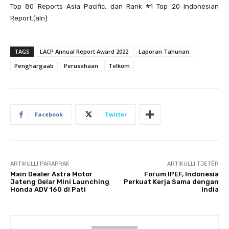
Top 80 Reports Asia Pacific, dan Rank #1 Top 20 Indonesian
Report.(aln)
TAGS
LACP Annual Report Award 2022
Laporan Tahunan
Penghargaab
Perusahaan
Telkom
Facebook
Twitter
ARTIKULLI PARAPRAK
ARTIKULLI TJETËR
Main Dealer Astra Motor
Forum IPEF, Indonesia
Jateng Gelar Mini Launching
Perkuat Kerja Sama dengan
Honda ADV 160 di Pati
India