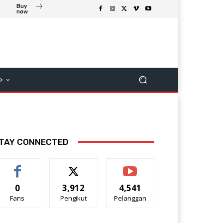
Buy
now
>
TAY CONNECTED
0
3,912
4,541
Fans
Pengikut
Pelanggan