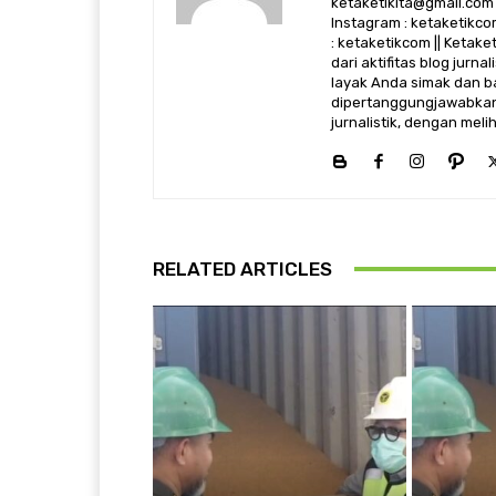
ketaketikita@gmail.com 
Instagram : ketaketikcom
: ketaketikcom || Ketak
dari aktifitas blog jurn
layak Anda simak dan ba
dipertanggungjawabkan,
jurnalistik, dengan mel
RELATED ARTICLES