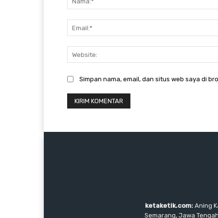
Simpan nama, email, dan situs web saya di bro
ketaketik.com:
Aning Ka
Semarang, Jawa Tengah, I