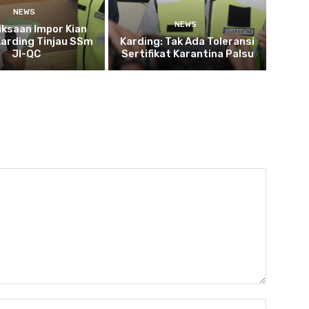
NEWS
NEWS
ksaan Impor Kian
Karding Tinjau SSm
Karding: Tak Ada Toleransi
JI-QC
Sertifikat Karantina Palsu
Nama:*