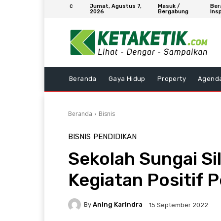
Jumat, Agustus 7,
Masuk /
Ber
C
2026
Bergabung
Insp
Beranda
Gaya Hidup
Property
Agend
Beranda
Bisnis
BISNIS
PENDIDIKAN
Sekolah Sungai Si
Kegiatan Positif
By
Aning Karindra
15 September 2022