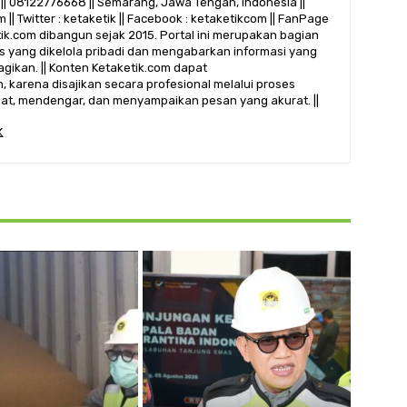
|| 08122776668 || Semarang, Jawa Tengah, Indonesia ||
 || Twitter : ketaketik || Facebook : ketaketikcom || FanPage
etik.com dibangun sejak 2015. Portal ini merupakan bagian
alis yang dikelola pribadi dan mengabarkan informasi yang
gikan. || Konten Ketaketik.com dapat
 karena disajikan secara profesional melalui proses
ihat, mendengar, dan menyampaikan pesan yang akurat. ||