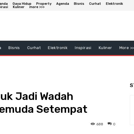
anda
Gaya Hidup
Property
Agenda
Bisnis
Curhat
Elektronik
irasi
Kuliner
more >>>
a
Bisnis
Curhat
Elektronik
Inspirasi
Kuliner
More >>
S
luk Jadi Wadah
 Pemuda Setempat
688
0