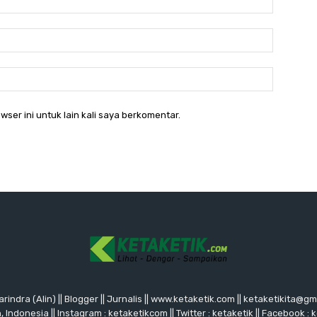
Email:*
Website:
wser ini untuk lain kali saya berkomentar.
rindra (Alin) || Blogger || Jurnalis || www.ketaketik.com || ketaketikita@g
ndonesia || Instagram : ketaketikcom || Twitter : ketaketik || Facebook : 