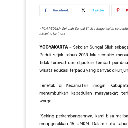
Facebook
Twitter
P
- PLN PEDULI- Sekolah Sungai Siluk sebagai salah satu mit
ist/aning karindra
YOGYAKARTA
– Sekolah Sungai Siluk sebag
Peduli sejak tahun 2018 lalu semakin men
tidak terawat dan dijadikan tempat pembua
wisata edukasi terpadu yang banyak dikunjun
Terletak di Kecamatan Imogiri, Kabupat
menumbuhkan kepedulian masyarakat ter
warga.
“Seiring perkembangannya, kami bisa melib
menggerakkan 15 UMKM. Dalam satu tahun i