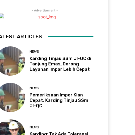
- Advertisement -
ATEST ARTICLES
NEWS
Karding Tinjau SSm JI-QC di
Tanjung Emas, Dorong
Layanan Impor Lebih Cepat
NEWS
Pemeriksaan Impor Kian
Cepat, Karding Tinjau SSm
JI-QC
NEWS
Karding: Tak Ada Toleransi