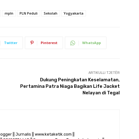
mpln
PLN Peduli
Sekolah
Yogyakarta
Twitter
Pinterest
WhatsApp
ARTIKULLI TJETËR
Dukung Peningkatan Keselamatan,
Pertamina Patra Niaga Bagikan Life Jacket
Nelayan di Tegal
logger || Jurnalis || www.ketaketik.com ||