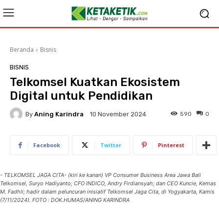
Beranda
Bisnis
BISNIS
Telkomsel Kuatkan Ekosistem
Digital untuk Pendidikan
By
Aning Karindra
590
0
10 November 2024
Facebook
Twitter
Pinterest
- TELKOMSEL JAGA CITA- (kiri ke kanan) VP Consumer Business Area Jawa Bali
Telkomsel, Suryo Hadiyanto; CFO INDICO, Andry Firdiansyah; dan CEO Kuncie, Kemas
M. Fadhli; hadir dalam peluncuran inisiatif Telkomsel Jaga Cita, di Yogyakarta, Kamis
(7/11/2024). FOTO : DOK.HUMAS/ANING KARINDRA