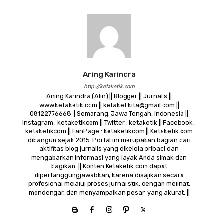
Aning Karindra
http://ketaketik.com
Aning Karindra (Alin) || Blogger || Jurnalis ||
www.ketaketik.com || ketaketikita@gmail.com ||
08122776668 || Semarang, Jawa Tengah, Indonesia ||
Instagram : ketaketikcom || Twitter : ketaketik || Facebook :
ketaketikcom || FanPage : ketaketikcom || Ketaketik.com
dibangun sejak 2015. Portal ini merupakan bagian dari
aktifitas blog jurnalis yang dikelola pribadi dan
mengabarkan informasi yang layak Anda simak dan
bagikan. || Konten Ketaketik.com dapat
dipertanggungjawabkan, karena disajikan secara
profesional melalui proses jurnalistik, dengan melihat,
mendengar, dan menyampaikan pesan yang akurat. ||