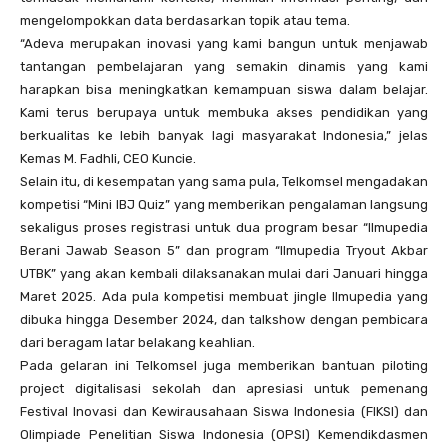
mengelompokkan data berdasarkan topik atau tema.
“Adeva merupakan inovasi yang kami bangun untuk menjawab
tantangan pembelajaran yang semakin dinamis yang kami
harapkan bisa meningkatkan kemampuan siswa dalam belajar.
Kami terus berupaya untuk membuka akses pendidikan yang
berkualitas ke lebih banyak lagi masyarakat Indonesia,” jelas
Kemas M. Fadhli, CEO Kuncie.
Selain itu, di kesempatan yang sama pula, Telkomsel mengadakan
kompetisi “Mini IBJ Quiz” yang memberikan pengalaman langsung
sekaligus proses registrasi untuk dua program besar “Ilmupedia
Berani Jawab Season 5” dan program “Ilmupedia Tryout Akbar
UTBK” yang akan kembali dilaksanakan mulai dari Januari hingga
Maret 2025. Ada pula kompetisi membuat jingle Ilmupedia yang
dibuka hingga Desember 2024, dan talkshow dengan pembicara
dari beragam latar belakang keahlian.
Pada gelaran ini Telkomsel juga memberikan bantuan piloting
project digitalisasi sekolah dan apresiasi untuk pemenang
Festival Inovasi dan Kewirausahaan Siswa Indonesia (FIKSI) dan
Olimpiade Penelitian Siswa Indonesia (OPSI) Kemendikdasmen