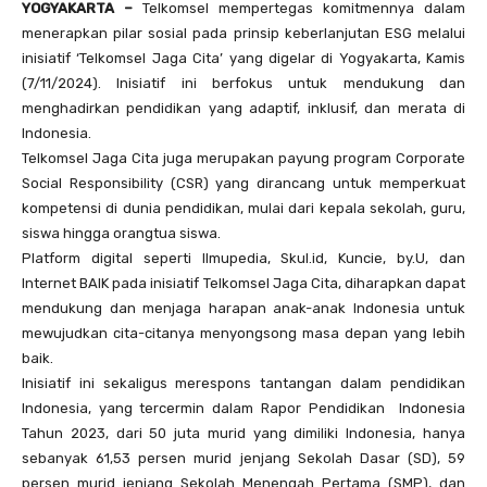
YOGYAKARTA –
Telkomsel mempertegas komitmennya dalam
menerapkan pilar sosial pada prinsip keberlanjutan ESG melalui
inisiatif ‘Telkomsel Jaga Cita’ yang digelar di Yogyakarta, Kamis
(7/11/2024). Inisiatif ini berfokus untuk mendukung dan
menghadirkan pendidikan yang adaptif, inklusif, dan merata di
Indonesia.
Telkomsel Jaga Cita juga merupakan payung program Corporate
Social Responsibility (CSR) yang dirancang untuk memperkuat
kompetensi di dunia pendidikan, mulai dari kepala sekolah, guru,
siswa hingga orangtua siswa.
Platform digital seperti Ilmupedia, Skul.id, Kuncie, by.U, dan
Internet BAIK pada inisiatif Telkomsel Jaga Cita, diharapkan dapat
mendukung dan menjaga harapan anak-anak Indonesia untuk
mewujudkan cita-citanya menyongsong masa depan yang lebih
baik.
Inisiatif ini sekaligus merespons tantangan dalam pendidikan
Indonesia, yang tercermin dalam Rapor Pendidikan Indonesia
Tahun 2023, dari 50 juta murid yang dimiliki Indonesia, hanya
sebanyak 61,53 persen murid jenjang Sekolah Dasar (SD), 59
persen murid jenjang Sekolah Menengah Pertama (SMP), dan