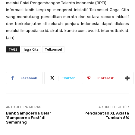
melalui Balai Pengembangan Talenta Indonesia (BPTI).
Informasi lebih lengkap mengenai inisiatif Telkomsel Jaga Cita
yang mendukung pendidikan merata dan setara secara inklusif
dan berkelanjutan di seluruh penjuru Indonesia dapat diakses
melalui Ilmupedia.co.id, skul.id, kuncie.com, byu.id, internetbaik.id.
(aln)
TAGS
Jaga Cita
Telkomsel
Facebook
Twitter
Pinterest
ARTIKULLI PARAPRAK
ARTIKULLI TJETËR
Bank Sampoerna Gelar
Pendapatan XL Axiata
‘Sampoerna Fest’ di
Tumbuh 6%
Semarang