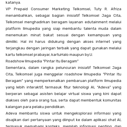
katanya.
VP Prepaid Consumer Marketing Telkomsel, Tuty R. Afriza
menambahkan, sebagai bagian inisiatif Telkomsel Jaga Cita,
Telkomsel menghadirkan beragam layanan edutainment melalui
platform Ilmupedia yang siap membantu talenta muda dalam
menemukan minat bakat sesuai dengan kemampuan yang
dimiliki. Hal ini harus didukung dengan akses internet yang
terjangkau dengan jaringan terbaik yang dapat gunakan melalui
kartu telkomsel prabayar, kartuHalo maupun by.U.
Roadshow Ilmupedia “Pintar Itu Beragam”
Sementara, dalam rangka peluncuran inisiatif Telkomsel Jaga
Cita, Telkomsel juga menggelar roadshow Ilmupedia “Pintar Itu
Beragam” yang memperkenalkan pembaruan platform Ilmupedia
yang lebih interaktif, termasuk fitur teknologi AI, “Adeva” yang
berperan sebagai asisten belajar virtual siswa yang kini dapat
diakses oleh para orang tua, serta dapat membentuk komunitas
kalangan para pelaku pendidikan.
Adeva membantu siswa untuk mengeksplorasi informasi yang
disajikan dari pertanyaan yang diinput ke dalam aplikasi chat AI,
termasuk memahami konteks, memilah informasi penting, dan