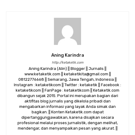
Aning Karindra
http://ketaketik.com
Aning Karindra (Alin) || Blogger || Jurnalis ||
www.ketaketik.com || ketaketikita@gmail.com ||
08122776668 || Semarang, Jawa Tengah, Indonesia ||
Instagram : ketaketikcom || Twitter : ketaketik || Facebook :
ketaketikcom || FanPage : ketaketikcom || Ketaketik.com
dibangun sejak 2015. Portal ini merupakan bagian dari
aktifitas blog jurnalis yang dikelola pribadi dan
mengabarkan informasi yang layak Anda simak dan
bagikan. || Konten Ketaketik.com dapat
dipertanggungjawabkan, karena disajikan secara
profesional melalui proses jurnalistik, dengan melihat,
mendengar, dan menyampaikan pesan yang akurat. ||