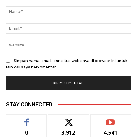
Komentar:
Na
Ema
Web
Simpan nama, email, dan situs web saya di browser ini untuk
lain kali saya berkomentar.
STAY CONNECTED
0
3,912
4,541