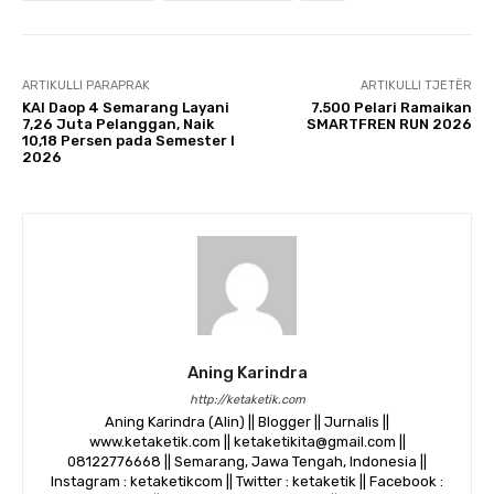
ARTIKULLI PARAPRAK
ARTIKULLI TJETËR
KAI Daop 4 Semarang Layani
7.500 Pelari Ramaikan
7,26 Juta Pelanggan, Naik
SMARTFREN RUN 2026
10,18 Persen pada Semester I
2026
Aning Karindra
http://ketaketik.com
Aning Karindra (Alin) || Blogger || Jurnalis ||
www.ketaketik.com || ketaketikita@gmail.com ||
08122776668 || Semarang, Jawa Tengah, Indonesia ||
Instagram : ketaketikcom || Twitter : ketaketik || Facebook :