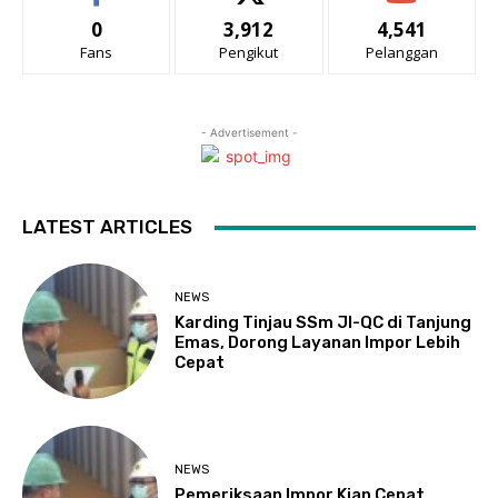
0
3,912
4,541
Fans
Pengikut
Pelanggan
- Advertisement -
LATEST ARTICLES
NEWS
Karding Tinjau SSm JI-QC di Tanjung
Emas, Dorong Layanan Impor Lebih
Cepat
NEWS
Pemeriksaan Impor Kian Cepat,