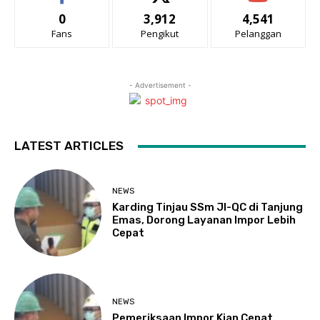
0
3,912
4,541
Fans
Pengikut
Pelanggan
- Advertisement -
LATEST ARTICLES
NEWS
Karding Tinjau SSm JI-QC di Tanjung
Emas, Dorong Layanan Impor Lebih
Cepat
NEWS
Pemeriksaan Impor Kian Cepat,