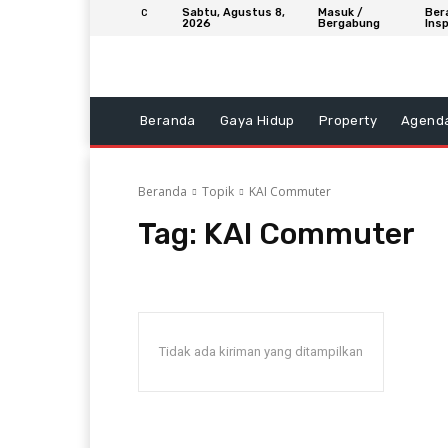
Sabtu, Agustus 8,
Masuk /
Ber
C
2026
Bergabung
Insp
Beranda
Gaya Hidup
Property
Agend
Beranda
Topik
KAI Commuter
Tag:
KAI Commuter
Tidak ada kiriman yang ditampilkan