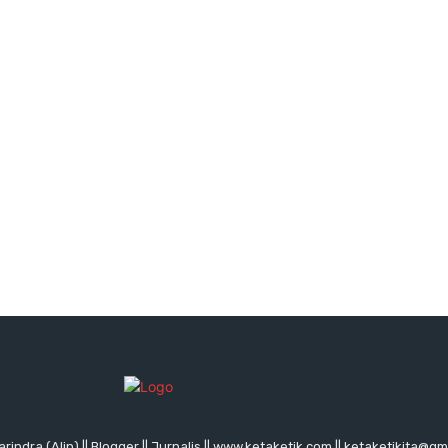
rindra (Alin) || Blogger || Jurnalis || www.ketaketik.com || ketaketikita@g