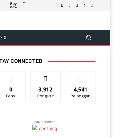
Buy
now
>
TAY CONNECTED
0
3,912
4,541
Fans
Pengikut
Pelanggan
- Advertisement -