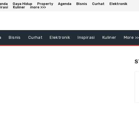
anda
Gaya Hidup
Property
Agenda
Bisnis
Curhat
Elektronik
irasi
Kuliner
more >>>
a
Bisnis
Curhat
Elektronik
Inspirasi
Kuliner
More >>
S