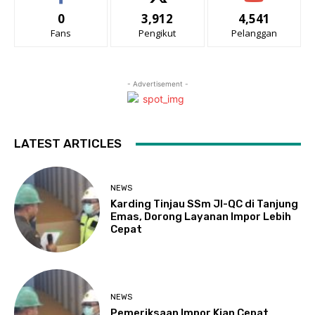
0
3,912
4,541
Fans
Pengikut
Pelanggan
- Advertisement -
LATEST ARTICLES
NEWS
Karding Tinjau SSm JI-QC di Tanjung
Emas, Dorong Layanan Impor Lebih
Cepat
NEWS
Pemeriksaan Impor Kian Cepat,