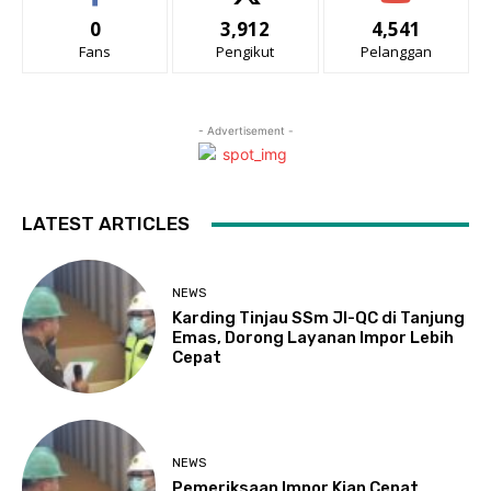
0
3,912
4,541
Fans
Pengikut
Pelanggan
- Advertisement -
LATEST ARTICLES
NEWS
Karding Tinjau SSm JI-QC di Tanjung
Emas, Dorong Layanan Impor Lebih
Cepat
NEWS
Pemeriksaan Impor Kian Cepat,