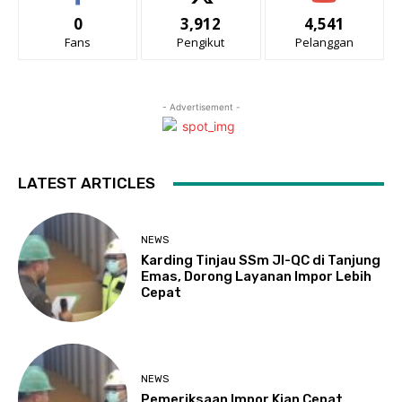
0
3,912
4,541
Fans
Pengikut
Pelanggan
- Advertisement -
LATEST ARTICLES
NEWS
Karding Tinjau SSm JI-QC di Tanjung
Emas, Dorong Layanan Impor Lebih
Cepat
NEWS
Pemeriksaan Impor Kian Cepat,