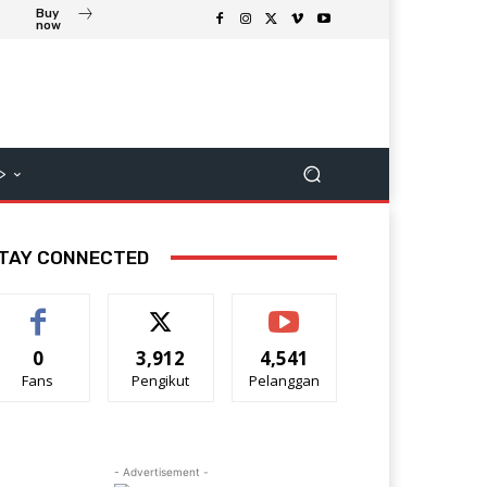
Buy
now
>
TAY CONNECTED
0
3,912
4,541
Fans
Pengikut
Pelanggan
- Advertisement -