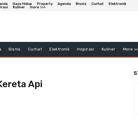
anda
Gaya Hidup
Property
Agenda
Bisnis
Curhat
Elektronik
irasi
Kuliner
more >>>
a
Bisnis
Curhat
Elektronik
Inspirasi
Kuliner
More >>
S
Kereta Api