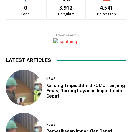
0
3,912
4,541
Fans
Pengikut
Pelanggan
- Advertisement -
LATEST ARTICLES
NEWS
Karding Tinjau SSm JI-QC di Tanjung
Emas, Dorong Layanan Impor Lebih
Cepat
NEWS
Pemeriksaan Impor Kian Cepat,