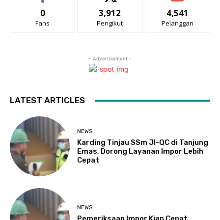
0
3,912
4,541
Fans
Pengikut
Pelanggan
- Advertisement -
LATEST ARTICLES
NEWS
Karding Tinjau SSm JI-QC di Tanjung
Emas, Dorong Layanan Impor Lebih
Cepat
NEWS
Pemeriksaan Impor Kian Cepat,