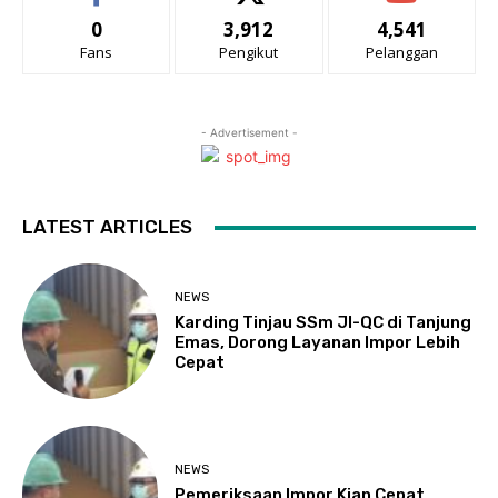
0
3,912
4,541
Fans
Pengikut
Pelanggan
- Advertisement -
LATEST ARTICLES
NEWS
Karding Tinjau SSm JI-QC di Tanjung
Emas, Dorong Layanan Impor Lebih
Cepat
NEWS
Pemeriksaan Impor Kian Cepat,