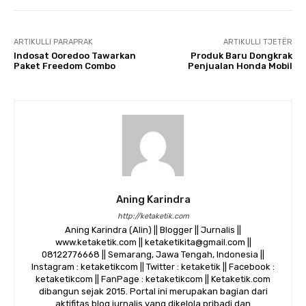
ARTIKULLI PARAPRAK
ARTIKULLI TJETËR
Indosat Ooredoo Tawarkan
Produk Baru Dongkrak
Paket Freedom Combo
Penjualan Honda Mobil
Aning Karindra
http://ketaketik.com
Aning Karindra (Alin) || Blogger || Jurnalis ||
www.ketaketik.com || ketaketikita@gmail.com ||
08122776668 || Semarang, Jawa Tengah, Indonesia ||
Instagram : ketaketikcom || Twitter : ketaketik || Facebook :
ketaketikcom || FanPage : ketaketikcom || Ketaketik.com
dibangun sejak 2015. Portal ini merupakan bagian dari
aktifitas blog jurnalis yang dikelola pribadi dan