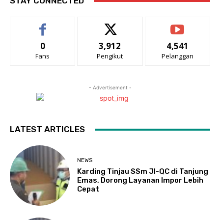
STAY CONNECTED
0
3,912
4,541
Fans
Pengikut
Pelanggan
- Advertisement -
LATEST ARTICLES
NEWS
Karding Tinjau SSm JI-QC di Tanjung
Emas, Dorong Layanan Impor Lebih
Cepat