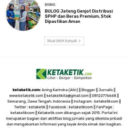
BISNIS
BULOG Jateng Genjot Distribusi
SPHP dan Beras Premium, Stok
Dipastikan Aman
Muat lebih banyak
ketaketik.com:
Aning Karindra (Alin) || Blogger || Jurnalis ||
www.ketaketik.com || ketaketikita@gmail.com || 08122776668 ||
Semarang, Jawa Tengah, Indonesia || Instagram : ketaketikcom ||
Twitter : ketaketik || Facebook : ketaketikcom || FanPage :
ketaketikcom || Ketaketik.com dibangun sejak 2015. Portal ini
merupakan bagian dari aktifitas blog jurnalis yang dikelola pribadi
dan mengabarkan informasi yang layak Anda simak dan bagikan.