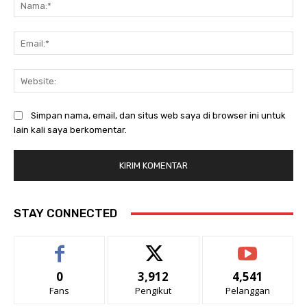
Na
Ema
Web
Simpan nama, email, dan situs web saya di browser ini untuk
lain kali saya berkomentar.
STAY CONNECTED
0
3,912
4,541
Fans
Pengikut
Pelanggan