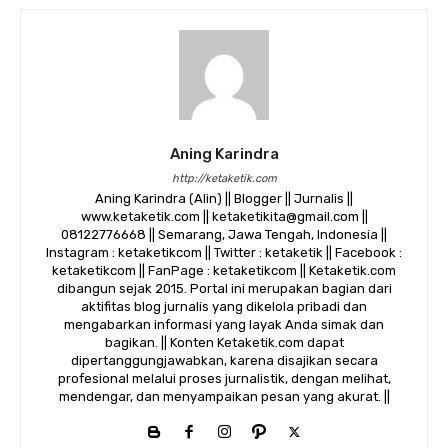
Aning Karindra
http://ketaketik.com
Aning Karindra (Alin) || Blogger || Jurnalis ||
www.ketaketik.com || ketaketikita@gmail.com ||
08122776668 || Semarang, Jawa Tengah, Indonesia ||
Instagram : ketaketikcom || Twitter : ketaketik || Facebook :
ketaketikcom || FanPage : ketaketikcom || Ketaketik.com
dibangun sejak 2015. Portal ini merupakan bagian dari
aktifitas blog jurnalis yang dikelola pribadi dan
mengabarkan informasi yang layak Anda simak dan
bagikan. || Konten Ketaketik.com dapat
dipertanggungjawabkan, karena disajikan secara
profesional melalui proses jurnalistik, dengan melihat,
mendengar, dan menyampaikan pesan yang akurat. ||