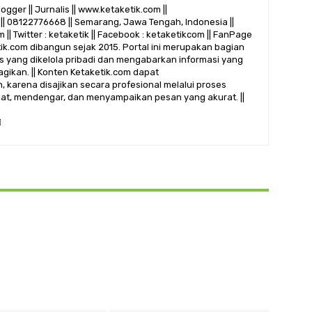
logger || Jurnalis || www.ketaketik.com ||
|| 08122776668 || Semarang, Jawa Tengah, Indonesia ||
 || Twitter : ketaketik || Facebook : ketaketikcom || FanPage
etik.com dibangun sejak 2015. Portal ini merupakan bagian
alis yang dikelola pribadi dan mengabarkan informasi yang
gikan. || Konten Ketaketik.com dapat
 karena disajikan secara profesional melalui proses
ihat, mendengar, dan menyampaikan pesan yang akurat. ||