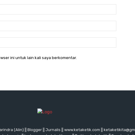
Nama:*
Email:*
Website:
wser ini untuk lain kali saya berkomentar.
rindra (Alin) || Blogger || Jurnalis || www.ketaketik.com || ketaketikita@g