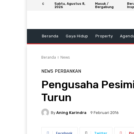
Sabtu, Agustus 8,
Masuk /
Ber
C
2026
Bergabung
Insp
Beranda
Gaya Hidup
Property
Agend
Beranda
News
NEWS
PERBANKAN
Pengusaha Pesim
Turun
By
Aning Karindra
9 Februari 2016
Facebook
Twitter
Pi