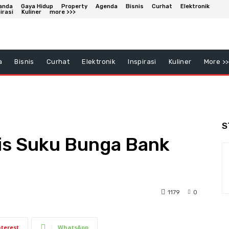
anda
Gaya Hidup
Property
Agenda
Bisnis
Curhat
Elektronik
irasi
Kuliner
more >>>
a
Bisnis
Curhat
Elektronik
Inspirasi
Kuliner
More >>
S
is Suku Bunga Bank
1179
0
nterest
WhatsApp