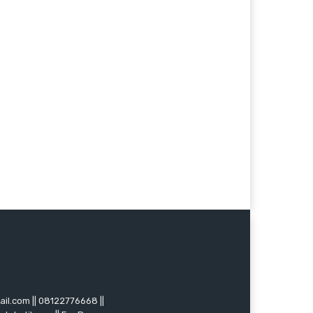
mail.com || 08122776668 ||