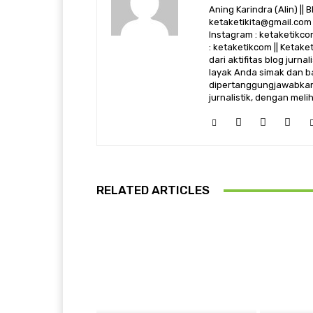
Aning Karindra (Alin) || B
ketaketikita@gmail.com 
Instagram : ketaketikcom
: ketaketikcom || Ketak
dari aktifitas blog jurn
layak Anda simak dan ba
dipertanggungjawabkan,
jurnalistik, dengan mel
RELATED ARTICLES