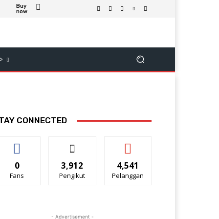
Buy
now
>
TAY CONNECTED
0
3,912
4,541
Fans
Pengikut
Pelanggan
- Advertisement -