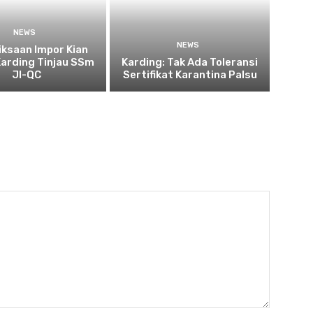
NEWS
NEWS
ksaan Impor Kian
Karding Tinjau SSm
Karding: Tak Ada Toleransi
JI-QC
Sertifikat Karantina Palsu