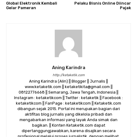
Global Elektronik Kembali
Pelaku Bisnis Online Diincar
Gelar Pameran
Pajak
Aning Karindra
http://ketaketik.com
Aning Karindra (Alin) || Blogger || Jurnalis ||
www.ketaketik.com || ketaketikita@gmail.com ||
08122776668 || Semarang, Jawa Tengah, Indonesia ||
Instagram : ketaketikcom || Twitter : ketaketik || Facebook :
ketaketikcom || FanPage : ketaketikcom || Ketaketik.com
dibangun sejak 2015. Portal ini merupakan bagian dari
aktifitas blog jurnalis yang dikelola pribadi dan
mengabarkan informasi yang layak Anda simak dan
bagikan. || Konten Ketaketik.com dapat
dipertanggungjawabkan, karena disajikan secara
profesional melalui proses jurnalistik, dengan melihat,