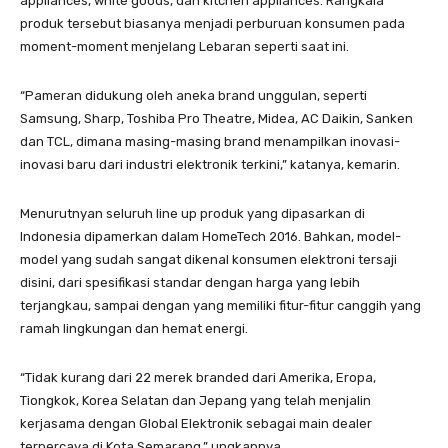
appliances, white goods, dan kitchen appliances. Rangkaia
produk tersebut biasanya menjadi perburuan konsumen pada
moment-moment menjelang Lebaran seperti saat ini.
“Pameran didukung oleh aneka brand unggulan, seperti
Samsung, Sharp, Toshiba Pro Theatre, Midea, AC Daikin, Sanken
dan TCL, dimana masing-masing brand menampilkan inovasi-
inovasi baru dari industri elektronik terkini,” katanya, kemarin.
Menurutnyan seluruh line up produk yang dipasarkan di
Indonesia dipamerkan dalam HomeTech 2016. Bahkan, model-
model yang sudah sangat dikenal konsumen elektroni tersaji
disini, dari spesifikasi standar dengan harga yang lebih
terjangkau, sampai dengan yang memiliki fitur-fitur canggih yang
ramah lingkungan dan hemat energi.
“Tidak kurang dari 22 merek branded dari Amerika, Eropa,
Tiongkok, Korea Selatan dan Jepang yang telah menjalin
kerjasama dengan Global Elektronik sebagai main dealer
terpercaya di Kota Semarang,” ungkapnya.