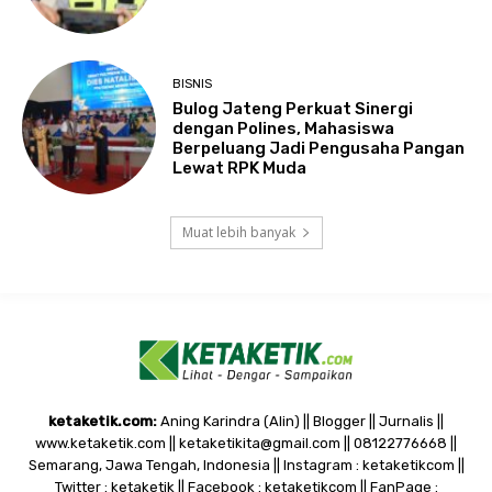
BISNIS
Bulog Jateng Perkuat Sinergi
dengan Polines, Mahasiswa
Berpeluang Jadi Pengusaha Pangan
Lewat RPK Muda
Muat lebih banyak
ketaketik.com:
Aning Karindra (Alin) || Blogger || Jurnalis ||
www.ketaketik.com || ketaketikita@gmail.com || 08122776668 ||
Semarang, Jawa Tengah, Indonesia || Instagram : ketaketikcom ||
Twitter : ketaketik || Facebook : ketaketikcom || FanPage :