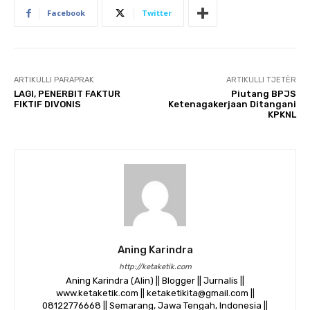
Facebook
Twitter
ARTIKULLI PARAPRAK
ARTIKULLI TJETËR
​LAGI, PENERBIT FAKTUR
Piutang BPJS
FIKTIF DIVONIS
Ketenagakerjaan Ditangani
KPKNL
Aning Karindra
http://ketaketik.com
Aning Karindra (Alin) || Blogger || Jurnalis ||
www.ketaketik.com || ketaketikita@gmail.com ||
08122776668 || Semarang, Jawa Tengah, Indonesia ||