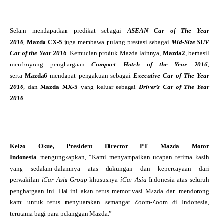
Selain mendapatkan predikat sebagai
ASEAN Car of The Year
2016
,
Mazda CX-5
juga membawa pulang prestasi sebagai
Mid-Size SUV
Car of the Year 2016
. Kemudian produk Mazda lainnya,
Mazda2
, berhasil
memboyong penghargaan
Compact Hatch of the Year 2016
,
serta
Mazda6
mendapat pengakuan sebagai
Executive Car of The Year
2016
, dan
Mazda MX-5
yang keluar sebagai
Driver’s Car of The Year
2016
.
Keizo Okue, President Director PT Mazda Motor
Indonesia
mengungkapkan
, “
Kami menyampaikan ucapan terima kasih
yang sedalam-dalamnya atas dukungan dan kepercayaan dari
perwakilan
iCar Asia Group
khususnya
iCar Asia
Indonesia atas seluruh
penghargaan ini. Hal ini akan terus memotivasi Mazda dan mendorong
kami untuk terus menyuarakan semangat Zoom-Zoom di Indonesia,
terutama bagi para pelanggan Mazda.”