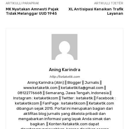
ARTIKULLI PARAPRAK
ARTIKULLI TJETËR
MK Nyatakan Amnesti Pajak
XL Antisipasi Kenaikan Trafik
Tidak Melanggar UUD 1945
Layanan
Aning Karindra
http://ketaketik.com
Aning Karindra (Alin) || Blogger || Jurnalis ||
www.ketaketik.com || ketaketikita@gmail.com ||
08122776668 || Semarang, Jawa Tengah, Indonesia ||
Instagram : ketaketikcom || Twitter : ketaketik || Facebook :
ketaketikcom || FanPage : ketaketikcom || Ketaketik.com
dibangun sejak 2015. Portal ini merupakan bagian dari
aktifitas blog jurnalis yang dikelola pribadi dan
mengabarkan informasi yang layak Anda simak dan
bagikan. || Konten Ketaketik.com dapat