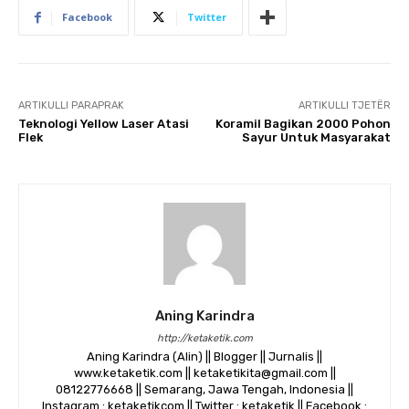
Facebook
Twitter
ARTIKULLI PARAPRAK
ARTIKULLI TJETËR
Teknologi Yellow Laser Atasi
Koramil Bagikan 2000 Pohon
Flek
Sayur Untuk Masyarakat
Aning Karindra
http://ketaketik.com
Aning Karindra (Alin) || Blogger || Jurnalis ||
www.ketaketik.com || ketaketikita@gmail.com ||
08122776668 || Semarang, Jawa Tengah, Indonesia ||
Instagram : ketaketikcom || Twitter : ketaketik || Facebook :