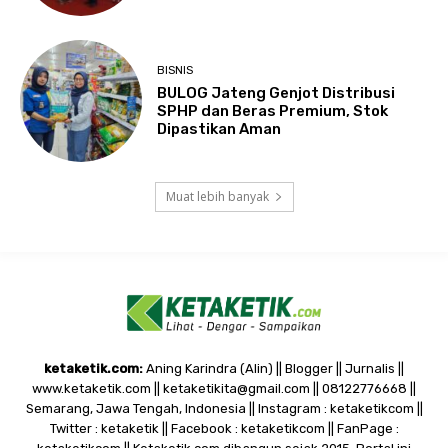
BISNIS
BULOG Jateng Genjot Distribusi
SPHP dan Beras Premium, Stok
Dipastikan Aman
Muat lebih banyak
ketaketik.com:
Aning Karindra (Alin) || Blogger || Jurnalis ||
www.ketaketik.com || ketaketikita@gmail.com || 08122776668 ||
Semarang, Jawa Tengah, Indonesia || Instagram : ketaketikcom ||
Twitter : ketaketik || Facebook : ketaketikcom || FanPage :