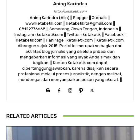
Aning Karindra
http://ketaketik.com
Aning Karindra (Alin) || Blogger || Jurnalis ||
www.ketaketik.com || ketaketikita@gmail.com ||
08122776668 || Semarang, Jawa Tengah, Indonesia ||
Instagram : ketaketikcom || Twitter : ketaketik || Facebook :
ketaketikcom || FanPage : ketaketikcom || Ketaketik.com
dibangun sejak 2015. Portal ini merupakan bagian dari
aktifitas blog jurnalis yang dikelola pribadi dan
mengabarkan informasi yang layak Anda simak dan
bagikan. || Konten Ketaketik.com dapat
dipertanggungjawabkan, karena disajikan secara
profesional melalui proses jurnalistik, dengan melihat,
mendengar, dan menyampaikan pesan yang akurat. ||
RELATED ARTICLES