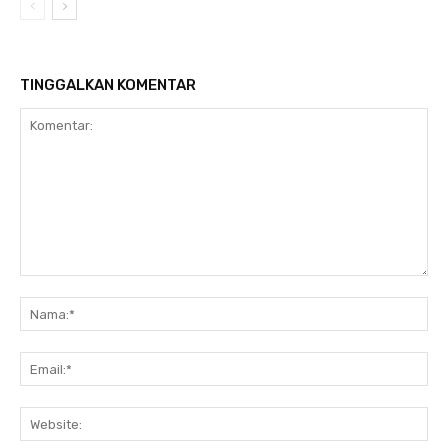
TINGGALKAN KOMENTAR
Komentar:
Na
Ema
Web