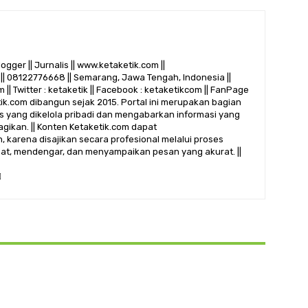
logger || Jurnalis || www.ketaketik.com ||
|| 08122776668 || Semarang, Jawa Tengah, Indonesia ||
 || Twitter : ketaketik || Facebook : ketaketikcom || FanPage
etik.com dibangun sejak 2015. Portal ini merupakan bagian
alis yang dikelola pribadi dan mengabarkan informasi yang
gikan. || Konten Ketaketik.com dapat
 karena disajikan secara profesional melalui proses
ihat, mendengar, dan menyampaikan pesan yang akurat. ||