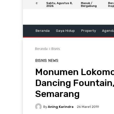
Sabtu, Agustus 8,
Masuk /
Ber
C
2026
Bergabung
Insp
Beranda
Gaya Hidup
Property
Agend
Beranda
Bisnis
BISNIS
NEWS
Monumen Lokomot
Dancing Fountain
Semarang
By
Aning Karindra
26 Maret 2019