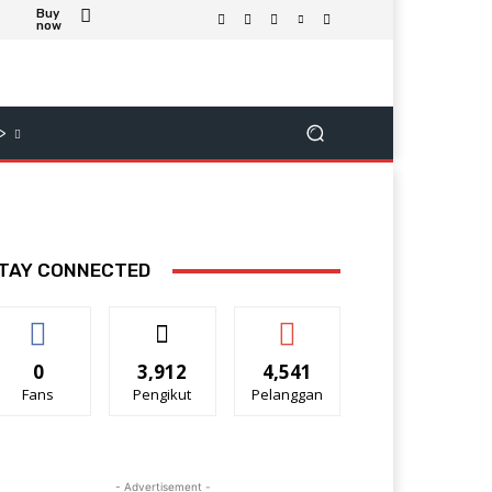
Buy
now
>
TAY CONNECTED
0
3,912
4,541
Fans
Pengikut
Pelanggan
- Advertisement -