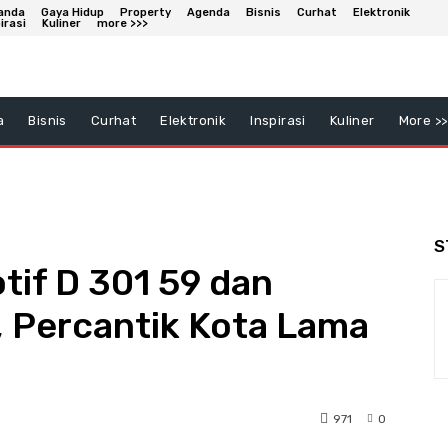
anda
Gaya Hidup
Property
Agenda
Bisnis
Curhat
Elektronik
irasi
Kuliner
more >>>
a
Bisnis
Curhat
Elektronik
Inspirasi
Kuliner
More >>
S
if D 301 59 dan
, Percantik Kota Lama
971
0