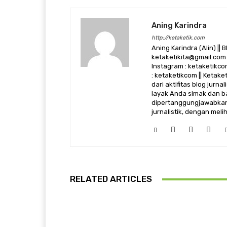
Aning Karindra
http://ketaketik.com
Aning Karindra (Alin) || B
ketaketikita@gmail.com 
Instagram : ketaketikcom
: ketaketikcom || Ketak
dari aktifitas blog jurn
layak Anda simak dan ba
dipertanggungjawabkan,
jurnalistik, dengan mel
RELATED ARTICLES