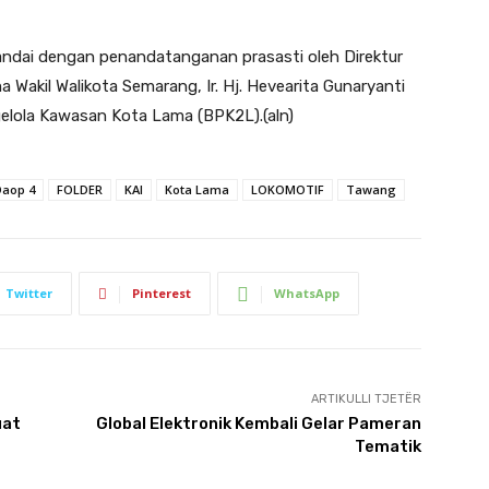
andai dengan penandatanganan prasasti oleh Direktur
Wakil Walikota Semarang, Ir. Hj. Hevearita Gunaryanti
elola Kawasan Kota Lama (BPK2L).(aln)
Daop 4
FOLDER
KAI
Kota Lama
LOKOMOTIF
Tawang
Twitter
Pinterest
WhatsApp
ARTIKULLI TJETËR
uat
Global Elektronik Kembali Gelar Pameran
Tematik