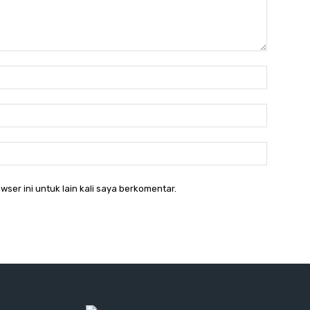
Nama:*
Email:*
Website:
wser ini untuk lain kali saya berkomentar.