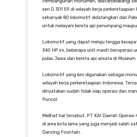
Pembangunan monumen, dilatarbelakangi se
seri D 301 59 di wilayah kerja perkeretaapia
sebanyak 80 lokomotif didatangkan dari Pabr
untuk melayani kereta api penumpang maupun 
Lokomotif yang dapat melaju hingga kecepa
340 HP ini, beberapa unit masih beroperasi un
pulau Jawa dan kereta api wisata di Museu
Lokomotif yang kini digunakan sebagai monum
wilayah kerja perkeretaapian Indonesia. Tercat
dinyatakan sudah tidak siap operasi dan m
Poncol.
Melihat hal tersebut, PT KAI Daerah Operas
di area kota lama yang juga menjadi salah s
Dancing Fountain.