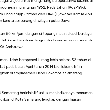
bagai wujud untuk mengenang beroperasinya lokomotif
n Indonesia mulai tahun 1962. Pada tahun 1962-1963,
ik Fried Krupp Jerman oleh DKA (Djawatan Kereta Api)
kereta api barang di wilayah pulau Jawa.
tan 50 km/jam dengan di topang mesin diesel berdaya
tuk keperluan dinas langsir di stasiun-stasiun besar di
m KA Ambarawa.
en, telah beroperasi kurang lebih selama 52 tahun di
at pada bulan April tahun 2014 lalu, lokomotif ini
angkrak di emplasemen Depo Lokomotif Semarang
i 4 Semarang berinisiatif untuk menjadikannya monumen
atu ikon di Kota Semarang lengkap dengan hiasan