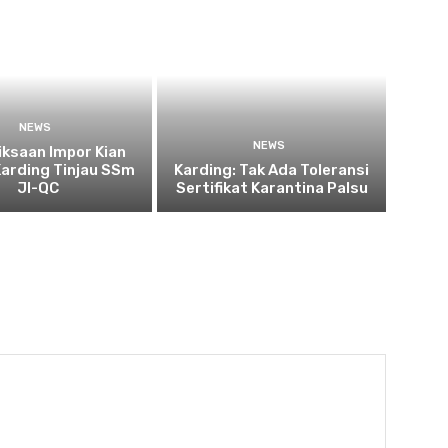
NEWS
NEWS
ksaan Impor Kian
Karding Tinjau SSm
Karding: Tak Ada Toleransi
JI-QC
Sertifikat Karantina Palsu