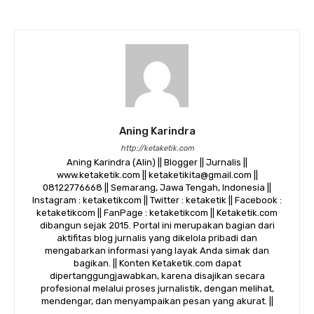
Aning Karindra
http://ketaketik.com
Aning Karindra (Alin) || Blogger || Jurnalis ||
www.ketaketik.com || ketaketikita@gmail.com ||
08122776668 || Semarang, Jawa Tengah, Indonesia ||
Instagram : ketaketikcom || Twitter : ketaketik || Facebook :
ketaketikcom || FanPage : ketaketikcom || Ketaketik.com
dibangun sejak 2015. Portal ini merupakan bagian dari
aktifitas blog jurnalis yang dikelola pribadi dan
mengabarkan informasi yang layak Anda simak dan
bagikan. || Konten Ketaketik.com dapat
dipertanggungjawabkan, karena disajikan secara
profesional melalui proses jurnalistik, dengan melihat,
mendengar, dan menyampaikan pesan yang akurat. ||