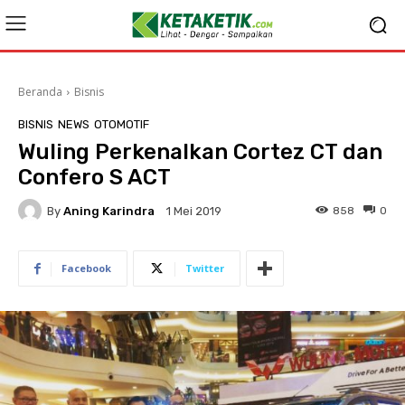
Beranda
Bisnis
BISNIS
NEWS
OTOMOTIF
Wuling Perkenalkan Cortez CT dan
Confero S ACT
By
Aning Karindra
858
0
1 Mei 2019
Facebook
Twitter