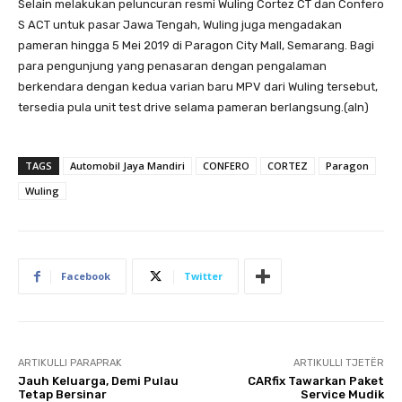
Selain melakukan peluncuran resmi Wuling Cortez CT dan Confero
S ACT untuk pasar Jawa Tengah, Wuling juga mengadakan
pameran hingga 5 Mei 2019 di Paragon City Mall, Semarang. Bagi
para pengunjung yang penasaran dengan pengalaman
berkendara dengan kedua varian baru MPV dari Wuling tersebut,
tersedia pula unit test drive selama pameran berlangsung.(aln)
TAGS
Automobil Jaya Mandiri
CONFERO
CORTEZ
Paragon
Wuling
Facebook
Twitter
ARTIKULLI PARAPRAK
ARTIKULLI TJETËR
Jauh Keluarga, Demi Pulau
CARfix Tawarkan Paket
Tetap Bersinar
Service Mudik