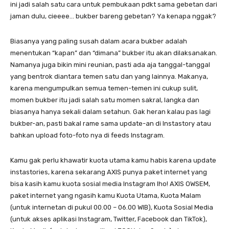
ini jadi salah satu cara untuk pembukaan pdkt sama gebetan dari
jaman dulu, cieeee… bukber bareng gebetan? Ya kenapa nggak?
Biasanya yang paling susah dalam acara bukber adalah
menentukan “kapan” dan “dimana” bukber itu akan dilaksanakan.
Namanya juga bikin mini reunian, pasti ada aja tanggal-tanggal
yang bentrok diantara temen satu dan yang lainnya. Makanya,
karena mengumpulkan semua temen-temen ini cukup sulit,
momen bukber itu jadi salah satu momen sakral, langka dan
biasanya hanya sekali dalam setahun. Gak heran kalau pas lagi
bukber-an, pasti bakal rame sama update-an di Instastory atau
bahkan upload foto-foto nya di feeds Instagram.
Kamu gak perlu khawatir kuota utama kamu habis karena update
instastories, karena sekarang AXIS punya paket internet yang
bisa kasih kamu kuota sosial media Instagram lho! AXIS OWSEM,
paket internet yang ngasih kamu Kuota Utama, Kuota Malam
(untuk internetan di pukul 00.00 – 06.00 WIB), Kuota Sosial Media
(untuk akses aplikasi Instagram, Twitter, Facebook dan TikTok),