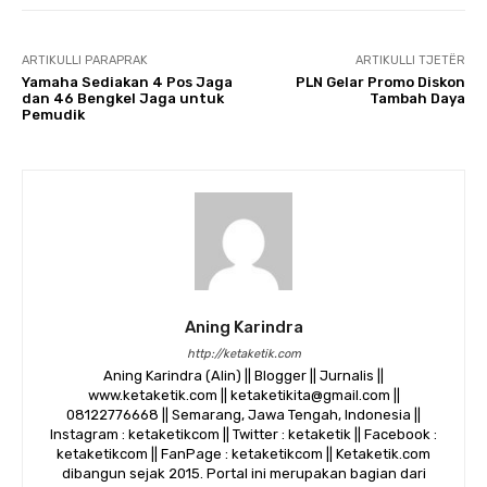
ARTIKULLI PARAPRAK
ARTIKULLI TJETËR
Yamaha Sediakan 4 Pos Jaga
PLN Gelar Promo Diskon
dan 46 Bengkel Jaga untuk
Tambah Daya
Pemudik
Aning Karindra
http://ketaketik.com
Aning Karindra (Alin) || Blogger || Jurnalis ||
www.ketaketik.com || ketaketikita@gmail.com ||
08122776668 || Semarang, Jawa Tengah, Indonesia ||
Instagram : ketaketikcom || Twitter : ketaketik || Facebook :
ketaketikcom || FanPage : ketaketikcom || Ketaketik.com
dibangun sejak 2015. Portal ini merupakan bagian dari