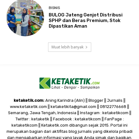
BISNIS
BULOG Jateng Genjot Distribusi
SPHP dan Beras Premium, Stok
Dipastikan Aman
Muat lebih banyak
ketaketik.com:
Aning Karindra (Alin) || Blogger || Jurnalis ||
www.ketaketik.com || ketaketikita@gmail.com || 08122776668 ||
Semarang, Jawa Tengah, Indonesia || Instagram : ketaketikcom ||
Twitter : ketaketik || Facebook : ketaketikcom || FanPage :
ketaketikcom || Ketaketik.com dibangun sejak 2015. Portal ini
merupakan bagian dari aktifitas blog jurnalis yang dikelola pribadi
dan mengabarkan informasi yang layak Anda simak dan bagikan.