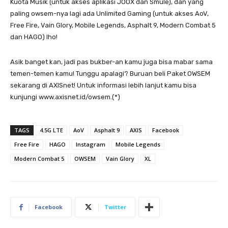
Kuota Musik (untuk akses aplikasi JOOX dan Smule), dan yang
paling owsem-nya lagi ada Unlimited Gaming (untuk akses AoV,
Free Fire, Vain Glory, Mobile Legends, Asphalt 9, Modern Combat 5
dan HAGO) lho!
Asik banget kan, jadi pas bukber-an kamu juga bisa mabar sama
temen-temen kamu! Tunggu apalagi? Buruan beli Paket OWSEM
sekarang di AXISnet! Untuk informasi lebih lanjut kamu bisa
kunjungi www.axisnet.id/owsem.(*)
TAGS
4.5G LTE
AoV
Asphalt 9
AXIS
Facebook
Free Fire
HAGO
Instagram
Mobile Legends
Modern Combat 5
OWSEM
Vain Glory
XL
Facebook
Twitter