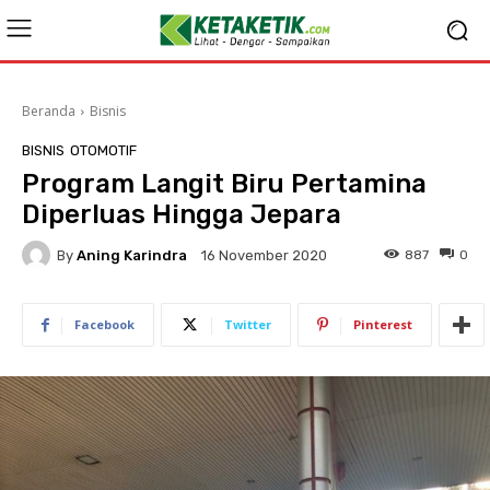
Beranda
Bisnis
BISNIS
OTOMOTIF
Program Langit Biru Pertamina
Diperluas Hingga Jepara
By
Aning Karindra
887
0
16 November 2020
Facebook
Twitter
Pinterest