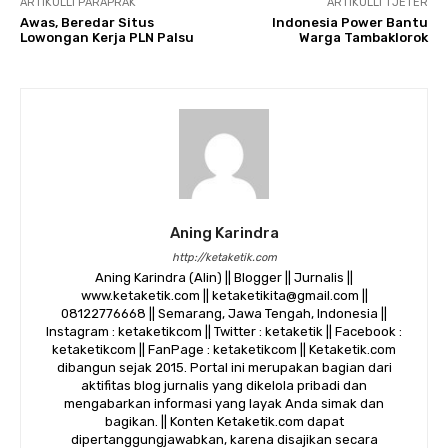
ARTIKULLI PARAPRAK
ARTIKULLI TJETËR
Awas, Beredar Situs
Indonesia Power Bantu
Lowongan Kerja PLN Palsu
Warga Tambaklorok
Aning Karindra
http://ketaketik.com
Aning Karindra (Alin) || Blogger || Jurnalis ||
www.ketaketik.com || ketaketikita@gmail.com ||
08122776668 || Semarang, Jawa Tengah, Indonesia ||
Instagram : ketaketikcom || Twitter : ketaketik || Facebook :
ketaketikcom || FanPage : ketaketikcom || Ketaketik.com
dibangun sejak 2015. Portal ini merupakan bagian dari
aktifitas blog jurnalis yang dikelola pribadi dan
mengabarkan informasi yang layak Anda simak dan
bagikan. || Konten Ketaketik.com dapat
dipertanggungjawabkan, karena disajikan secara