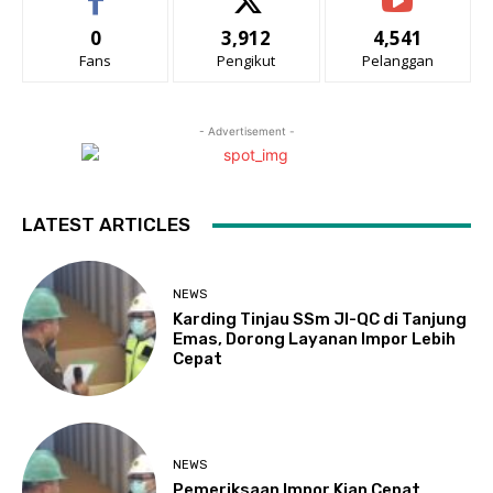
0
3,912
4,541
Fans
Pengikut
Pelanggan
- Advertisement -
LATEST ARTICLES
NEWS
Karding Tinjau SSm JI-QC di Tanjung
Emas, Dorong Layanan Impor Lebih
Cepat
NEWS
Pemeriksaan Impor Kian Cepat,